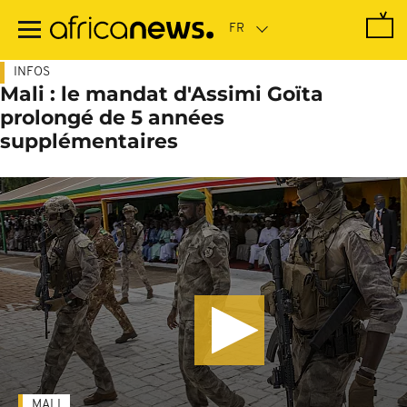
Passer
au
contenu
principal
INFOS
Mali : le mandat d'Assimi Goïta
prolongé de 5 années
supplémentaires
MALI