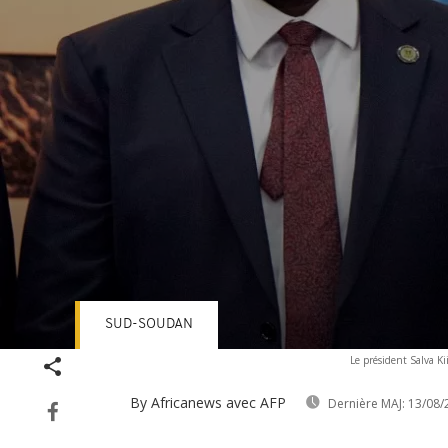
SUD-SOUDAN
Volume
Le président Salva Ki
90%
By Africanews
avec AFP
Dernière MAJ:
13/08/