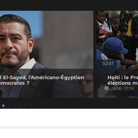
02:07
l El-Sayed, l’Américano-Égyptien
Haïti : le P
émocrates ?
élections ma
06/08 - 17:19