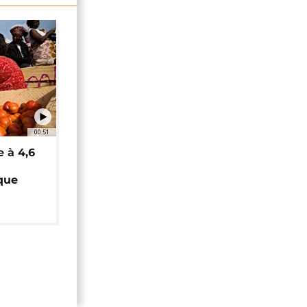
00:51
e à 4,6
que