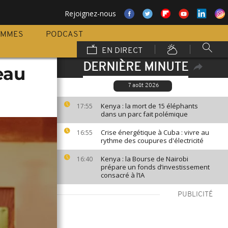
Rejoignez-nous
AMMES
PODCAST
EN DIRECT
DERNIÈRE MINUTE
eau
7 août 2026
Kenya : la mort de 15 éléphants
17:55
dans un parc fait polémique
Crise énergétique à Cuba : vivre au
16:55
rythme des coupures d'électricité
Kenya : la Bourse de Nairobi
16:40
prépare un fonds d’investissement
consacré à l’IA
PUBLICITÉ