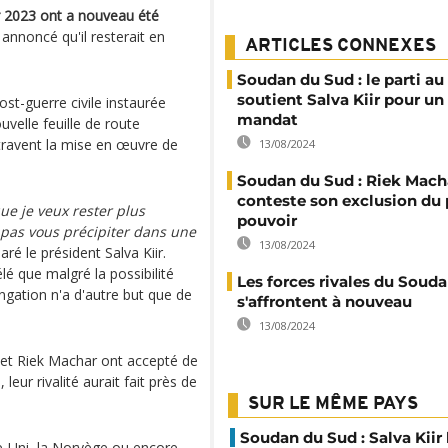
r 2023 ont a nouveau été
annoncé qu'il resterait en
ARTICLES CONNEXES
Soudan du Sud : le parti au
soutient Salva Kiir pour u
ost-guerre civile instaurée
mandat
uvelle feuille de route
ntravent la mise en œuvre de
13/08/2024
Soudan du Sud : Riek Mach
conteste son exclusion du 
ue je veux rester plus
pouvoir
pas vous précipiter dans une
13/08/2024
laré le président Salva Kiir.
é que malgré la possibilité
Les forces rivales du Soud
gation n'a d'autre but que de
s'affrontent à nouveau
13/08/2024
 et Riek Machar ont accepté de
ur rivalité aurait fait près de
SUR LE MÊME PAYS
Soudan du Sud : Salva Kiir
-Uni, la Norvège ou encore