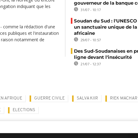
gouverneur de la banque c
ongation indiquant que les
31/07 - 10:17
Soudan du Sud : l'UNESCO
 - comme la rédaction d'une
un sanctuaire unique de la
ces publiques et l'instauration
africaine
 en raison notamment de
29/07 - 10:57
Des Sud-Soudanaises en p
ligne devant l'insécurité
21/07 - 12:37
EN AFRIQUE
GUERRE CIVILE
SALVA KIIR
RIEK MACHAR
E
ELECTIONS