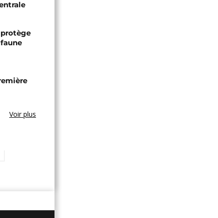
entrale
 protège
 faune
remière
Voir plus