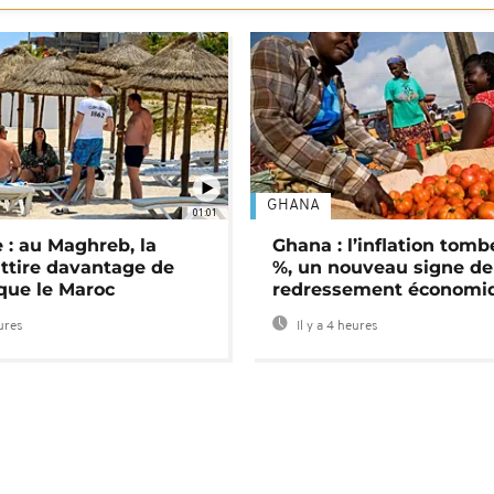
GHANA
01:01
 : au Maghreb, la
Ghana : l’inflation tomb
attire davantage de
%, un nouveau signe de
 que le Maroc
redressement économi
eures
Il y a 4 heures