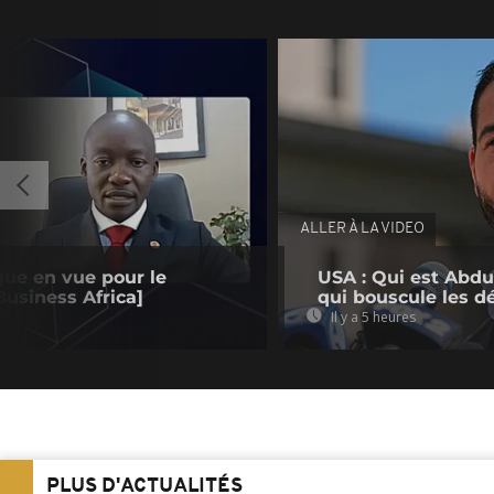
ALLER À LA VIDEO
que en vue pour le
USA : Qui est Abdu
usiness Africa]
qui bouscule les d
Il y a 5 heures
PLUS D'ACTUALITÉS