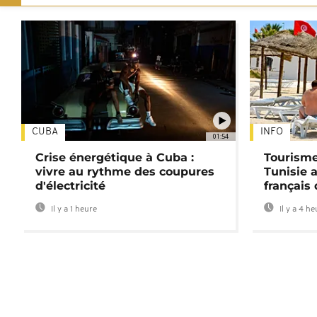
CUBA
INFO
01:54
Crise énergétique à Cuba :
Tourisme
vivre au rythme des coupures
Tunisie 
d'électricité
français
Il y a 1 heure
Il y a 4 h