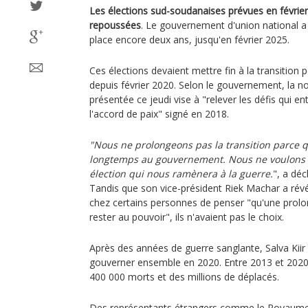
Les élections sud-soudanaises prévues en févrie
repoussées
. Le gouvernement d'union national a 
place encore deux ans, jusqu'en février 2025.
Ces élections devaient mettre fin à la transition p
depuis février 2020. Selon le gouvernement, la no
présentée ce jeudi vise à "relever les défis qui e
l'accord de paix" signé en 2018.
"Nous ne prolongeons pas la transition parce q
longtemps au gouvernement. Nous ne voulons 
élection qui nous ramènera à la guerre.
", a déc
Tandis que son vice-président Riek Machar a révél
chez certains personnes de penser "qu'une prolon
rester au pouvoir", ils n'avaient pas le choix.
Après des années de guerre sanglante, Salva Kiir
gouverner ensemble en 2020. Entre 2013 et 2020, le
400 000 morts et des millions de déplacés.
Des représentants étrangers comme le Royaume