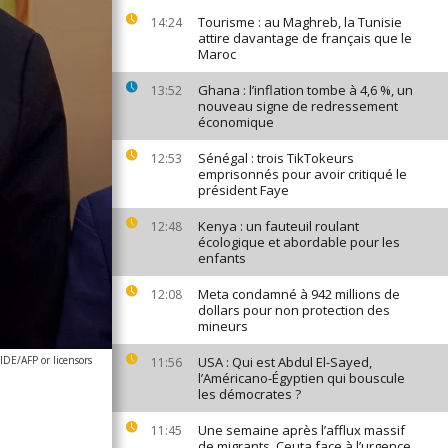
Tourisme : au Maghreb, la Tunisie
14:24
attire davantage de français que le
Maroc
Ghana : l’inflation tombe à 4,6 %, un
13:52
nouveau signe de redressement
économique
Sénégal : trois TikTokeurs
12:53
emprisonnés pour avoir critiqué le
président Faye
Kenya : un fauteuil roulant
12:48
écologique et abordable pour les
enfants
Meta condamné à 942 millions de
12:08
dollars pour non protection des
mineurs
DE/AFP or licensors
USA : Qui est Abdul El-Sayed,
11:56
l’Américano-Égyptien qui bouscule
les démocrates ?
Une semaine après l’afflux massif
11:45
de migrants, Ceuta face à l’urgence