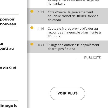
humanitaire
Côte d’Ivoire : le gouvernement
11:33
boucle le rachat de 100 000 tonnes
 pouvoir
de cacao
n nouveau
Ceuta : le Maroc promet d’aider au
11:16
retour des mineurs, le bilan monte à
80 morts
ar
L’Ouganda autorise le déploiement
10:43
parti au
de troupes à Gaza
PUBLICITÉ
an du Sud
VOIR PLUS
 limoge le