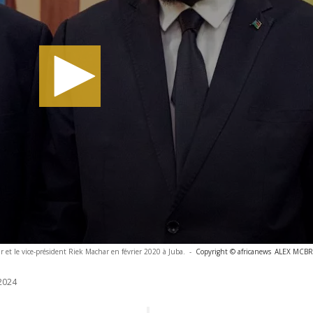
ir et le vice-président Riek Machar en février 2020 à Juba.
-
Copyright © africanews
ALEX MCBRI
2024