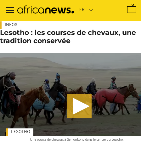
Passer
au
contenu
principal
INFOS
Lesotho : les courses de chevaux, une
tradition conservée
LESOTHO
Une course de chevaux à Semonkong dans le centre du Lesotho.
-