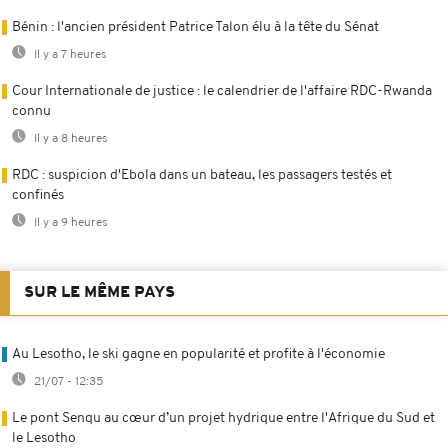
Bénin : l'ancien président Patrice Talon élu à la tête du Sénat
Il y a 7 heures
Cour Internationale de justice : le calendrier de l'affaire RDC-Rwanda
connu
Il y a 8 heures
RDC : suspicion d'Ebola dans un bateau, les passagers testés et
confinés
Il y a 9 heures
SUR LE MÊME PAYS
Au Lesotho, le ski gagne en popularité et profite à l'économie
21/07 - 12:35
Le pont Senqu au cœur d’un projet hydrique entre l'Afrique du Sud et
le Lesotho