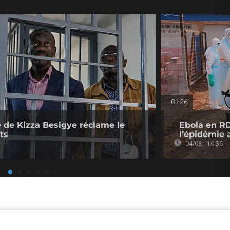
01:26
 de Kizza Besigye réclame le
Ebola en RD
ts
l’épidémie 
04/08 - 10:36