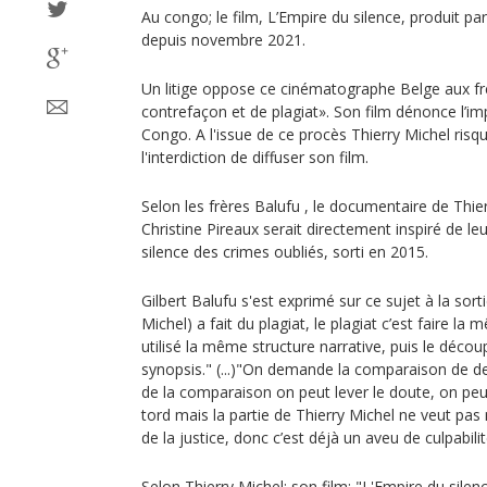
Au congo; le film, L’Empire du silence, produit par
depuis novembre 2021.
Un litige oppose ce cinématographe Belge aux frè
contrefaçon et de plagiat». Son film dénonce l’
Congo. A l'issue de ce procès Thierry Michel risq
l'interdiction de diffuser son film.
Selon les frères Balufu , le documentaire de Thie
Christine Pireaux serait directement inspiré de leur
silence des crimes oubliés, sorti en 2015.
Gilbert Balufu s'est exprimé sur ce sujet à la sortie
Michel) a fait du plagiat, le plagiat c’est faire la 
utilisé la même structure narrative, puis le déc
synopsis." (...)"On demande la comparaison de d
de la comparaison on peut lever le doute, on peut
tord mais la partie de Thierry Michel ne veut pas m
de la justice, donc c’est déjà un aveu de culpabilit
Selon Thierry Michel; son film; "L'Empire du silence