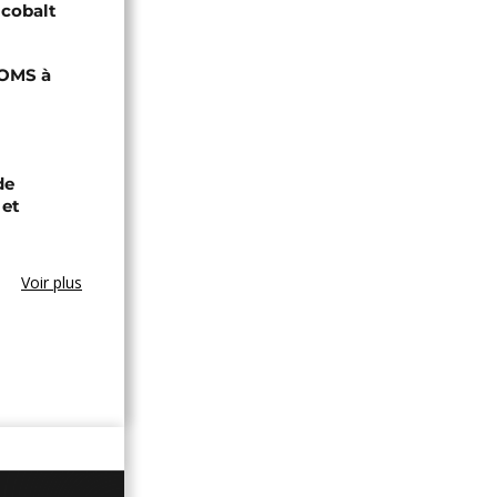
 cobalt
'OMS à
de
 et
Voir plus