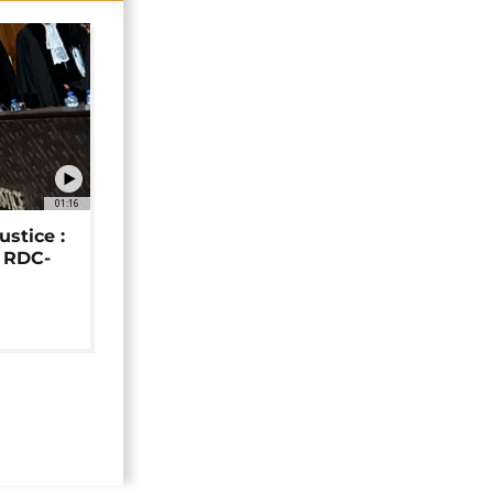
01:16
ustice :
e RDC-