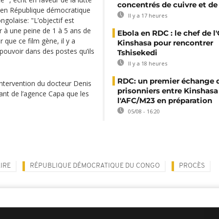
concentrés de cuivre et de
s en République démocratique
Il y a 17 heures
golaise: "L’objectif est
er à une peine de 1 à 5 ans de
Ebola en RDC : le chef de l
 que ce film gène, il y a
Kinshasa pour rencontrer
pouvoir dans des postes qu’ils
Tshisekedi
Il y a 18 heures
RDC: un premier échange 
 intervention du docteur Denis
prisonniers entre Kinshasa
nt de l’agence Capa que les
l'AFC/M23 en préparation
05/08 - 16:20
IRE
RÉPUBLIQUE DÉMOCRATIQUE DU CONGO
PROCÈS