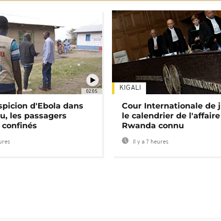
KIGALI
02:05
spicion d'Ebola dans
Cour Internationale de j
u, les passagers
le calendrier de l'affair
 confinés
Rwanda connu
eures
Il y a 7 heures