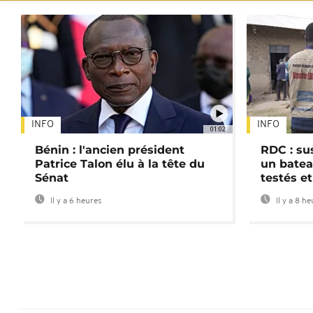
INFO
INFO
01:02
Bénin : l'ancien président
RDC : su
Patrice Talon élu à la tête du
un batea
Sénat
testés et
Il y a 6 heures
Il y a 8 h