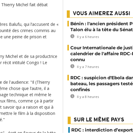
 Thierry Michel fait débat
VOUS AIMEREZ AUSSI
Bénin : l'ancien président P
res Balufu, qui l’accusent de «
Talon élu à la tête du Sénat
impunité des crimes commis au
ue une peine de prison et
Il y a 6 heures
Cour Internationale de justi
calendrier de l'affaire RD
rry Michel et de sa productrice
connu
 récit intitulé Congo ! Le
Il y a 7 heures
RDC : suspicion d'Ebola da
 de l'audience: "Il (Thierry
bateau, les passagers testé
même chose que l’autre, il a
confinés
oupage technique et même le
Il y a 8 heures
eux films, comme ça à partir
 savoir qui a raison et qui à
ettre le film à la disposition
é."
SUR LE MÊME PAYS
RDC : interdiction d’export
" , écrit en faveur de la lutte