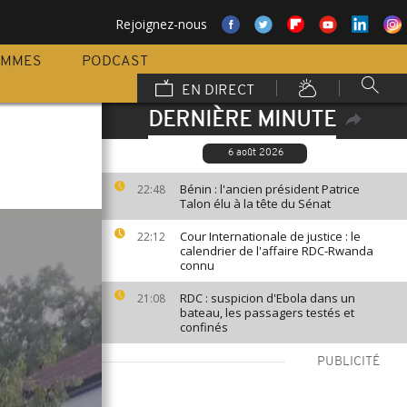
Rejoignez-nous
AMMES
PODCAST
EN DIRECT
DERNIÈRE MINUTE
6 août 2026
Bénin : l'ancien président Patrice
22:48
Talon élu à la tête du Sénat
Cour Internationale de justice : le
22:12
calendrier de l'affaire RDC-Rwanda
connu
RDC : suspicion d'Ebola dans un
21:08
bateau, les passagers testés et
confinés
PUBLICITÉ