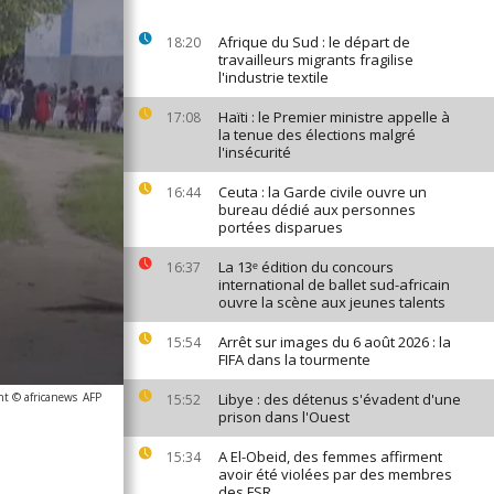
Afrique du Sud : le départ de
18:20
travailleurs migrants fragilise
l'industrie textile
Haïti : le Premier ministre appelle à
17:08
la tenue des élections malgré
l'insécurité
Ceuta : la Garde civile ouvre un
16:44
bureau dédié aux personnes
portées disparues
La 13ᵉ édition du concours
16:37
international de ballet sud-africain
ouvre la scène aux jeunes talents
Arrêt sur images du 6 août 2026 : la
15:54
FIFA dans la tourmente
ht © africanews
AFP
Libye : des détenus s'évadent d'une
15:52
prison dans l'Ouest
A El-Obeid, des femmes affirment
15:34
avoir été violées par des membres
des FSR