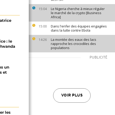
Le Nigeria cherche à mieux réguler
15:04
le marché de la crypto [Business
Africa]
atrice
Dans l'enfer des équipes engagées
15:00
dans la lutte contre Ebola
La montée des eaux des lacs
14:26
ce : le
rapproche les crocodiles des
C-Rwanda
populations
PUBLICITÉ
ns un
s et
VOIR PLUS
er les