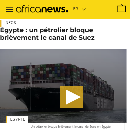
Passer
au
contenu
principal
INFOS
Égypte : un pétrolier bloque
brièvement le canal de Suez
EGYPTE
Un pétrolier bloque brièvement le canal de Suez en Égypte
-