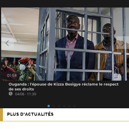
01:58
Ouganda : l'épouse de Kizza Besigye réclame le respect
de ses droits
04/08 - 11:39
PLUS D'ACTUALITÉS