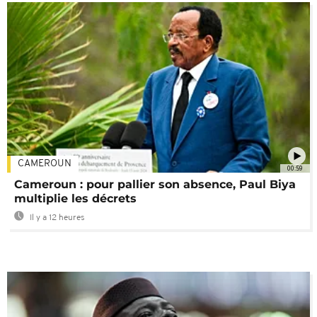
CAMEROUN
00:59
Cameroun : pour pallier son absence, Paul Biya
multiplie les décrets
Il y a 12 heures