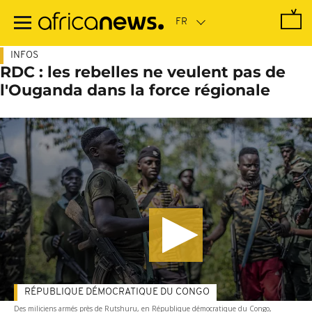
Passer
au
contenu
principal
INFOS
RDC : les rebelles ne veulent pas de
l'Ouganda dans la force régionale
RÉPUBLIQUE DÉMOCRATIQUE DU CONGO
Des miliciens armés près de Rutshuru, en République démocratique du Congo,