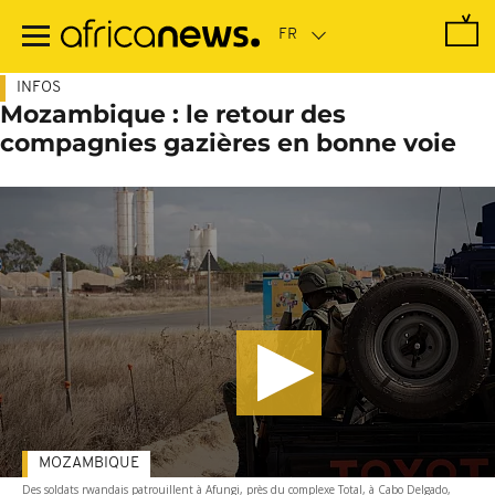
Passer
au
contenu
principal
INFOS
Mozambique : le retour des
compagnies gazières en bonne voie
MOZAMBIQUE
Des soldats rwandais patrouillent à Afungi, près du complexe Total, à Cabo Delgado,