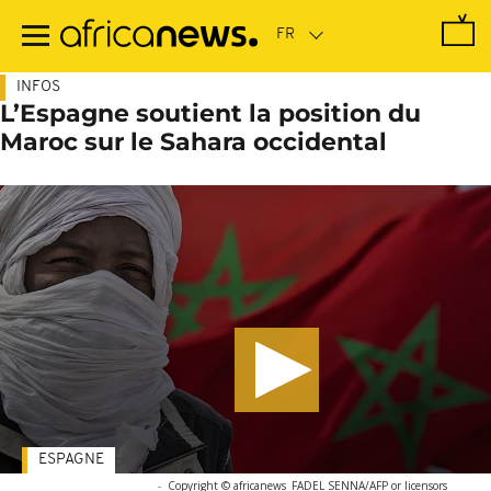
Passer
au
contenu
principal
INFOS
L’Espagne soutient la position du
Maroc sur le Sahara occidental
ESPAGNE
-
Copyright © africanews
FADEL SENNA/AFP or licensors