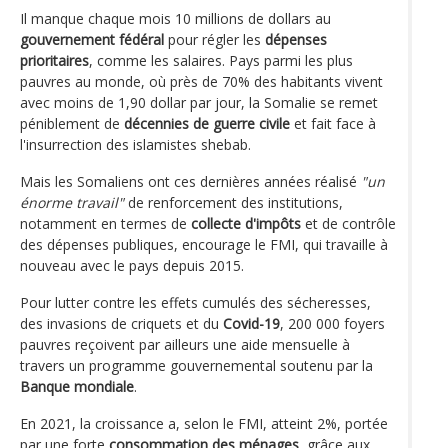
Il manque chaque mois 10 millions de dollars au
gouvernement fédéral
pour régler les
dépenses
prioritaires
, comme les salaires. Pays parmi les plus
pauvres au monde, où près de 70% des habitants vivent
avec moins de 1,90 dollar par jour, la Somalie se remet
péniblement de
décennies de guerre civile
et fait face à
l'insurrection des islamistes shebab.
Mais les Somaliens ont ces dernières années réalisé
"un
énorme travail"
de renforcement des institutions,
notamment en termes de
collecte d'impôts
et de contrôle
des dépenses publiques, encourage le FMI, qui travaille à
nouveau avec le pays depuis 2015.
Pour lutter contre les effets cumulés des sécheresses,
des invasions de criquets et du
Covid-19
, 200 000 foyers
pauvres reçoivent par ailleurs une aide mensuelle à
travers un programme gouvernemental soutenu par la
Banque mondiale
.
En 2021, la croissance a, selon le FMI, atteint 2%, portée
par une forte
consommation des ménages
, grâce aux