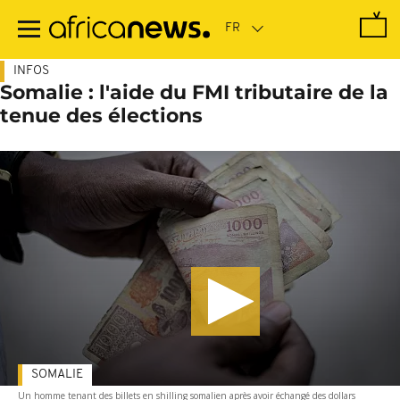
Passer
au
contenu
principal
INFOS
Somalie : l'aide du FMI tributaire de la
tenue des élections
SOMALIE
Un homme tenant des billets en shilling somalien après avoir échangé des dollars