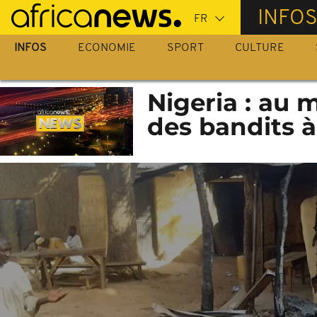
Passer
INFO
au
contenu
INFOS
ECONOMIE
SPORT
CULTURE
principal
Nigeria : au 
des bandits 