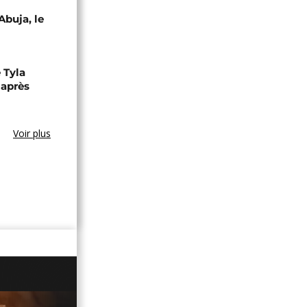
Abuja, le
 Tyla
 après
Voir plus