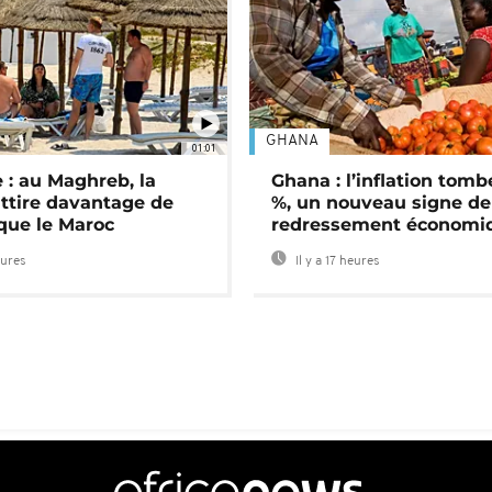
GHANA
01:01
 : au Maghreb, la
Ghana : l’inflation tomb
attire davantage de
%, un nouveau signe de
 que le Maroc
redressement économi
eures
Il y a 17 heures