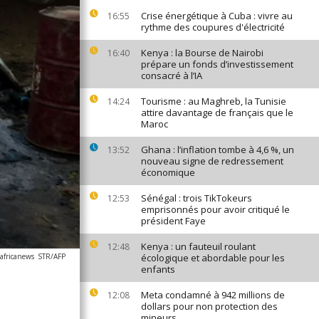
Crise énergétique à Cuba : vivre au
16:55
rythme des coupures d'électricité
Kenya : la Bourse de Nairobi
16:40
prépare un fonds d’investissement
consacré à l’IA
Tourisme : au Maghreb, la Tunisie
14:24
attire davantage de français que le
Maroc
Ghana : l’inflation tombe à 4,6 %, un
13:52
nouveau signe de redressement
économique
Sénégal : trois TikTokeurs
12:53
emprisonnés pour avoir critiqué le
président Faye
Kenya : un fauteuil roulant
12:48
africanews
STR/AFP
écologique et abordable pour les
enfants
Meta condamné à 942 millions de
12:08
dollars pour non protection des
mineurs