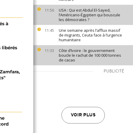
USA : Qui est Abdul El-Sayed,
11:56
l’Américano-Égyptien qui bouscule
les démocrates ?
és à
Une semaine après l’afflux massif
11:45
de migrants, Ceuta face à l’urgence
humanitaire
 libérés
Côte d’Ivoire : le gouvernement
11:33
boucle le rachat de 100 000 tonnes
de cacao
à Zamfara,
PUBLICITÉ
ts"
VOIR PLUS
ne
cord