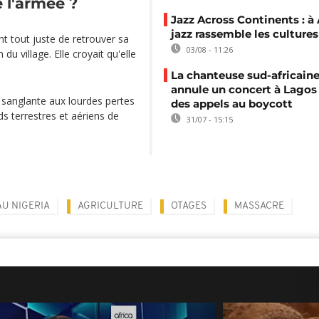
 l'armée ?
Jazz Across Continents : à 
jazz rassemble les cultures
t tout juste de retrouver sa
03/08 - 11:26
 du village. Elle croyait qu'elle
La chanteuse sud-africaine
annule un concert à Lagos
 sanglante aux lourdes pertes
des appels au boycott
ids terrestres et aériens de
31/07 - 15:15
AU NIGERIA
AGRICULTURE
OTAGES
MASSACRE