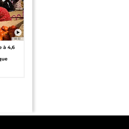
00:51
e à 4,6
que