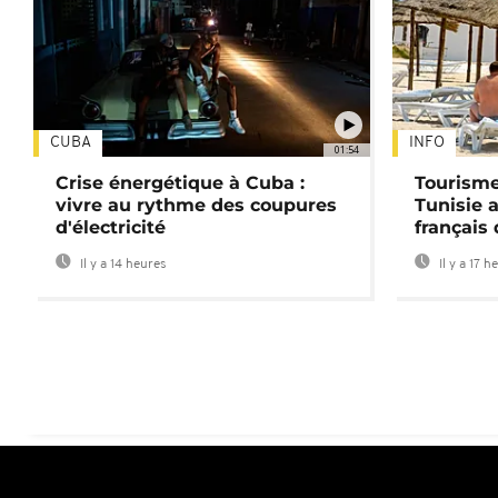
CUBA
INFO
01:54
Crise énergétique à Cuba :
Tourisme
vivre au rythme des coupures
Tunisie 
d'électricité
français
Il y a 14 heures
Il y a 17 h