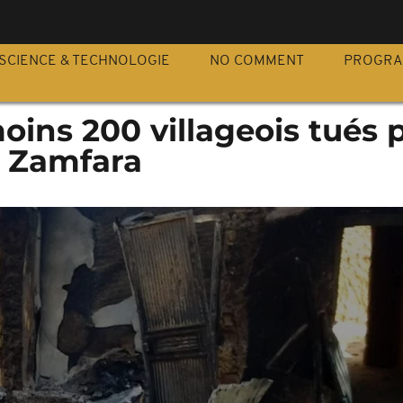
S
SCIENCE & TECHNOLOGIE
NO COMMENT
PROGR
moins 200 villageois tués 
à Zamfara