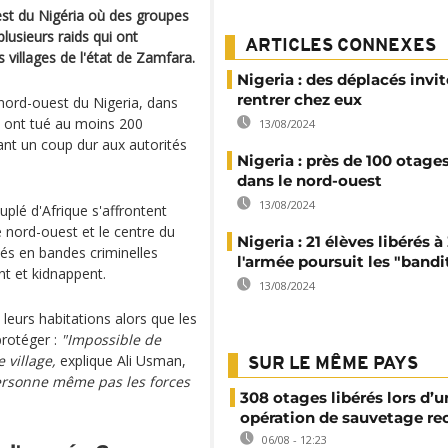
st du Nigéria où des groupes
usieurs raids qui ont
ARTICLES CONNEXES
 villages de l'état de Zamfara.
Nigeria : des déplacés invit
rentrer chez eux
 nord-ouest du Nigeria, dans
 ont tué au moins 200
13/08/2024
ant un coup dur aux autorités
Nigeria : près de 100 otages
dans le nord-ouest
13/08/2024
uplé d'Afrique s'affrontent
 nord-ouest et le centre du
Nigeria : 21 élèves libérés 
és en bandes criminelles
l'armée poursuit les "bandi
nt et kidnappent.
13/08/2024
i leurs habitations alors que les
protéger :
"Impossible de
 village,
explique Ali Usman,
SUR LE MÊME PAYS
 personne même pas les forces
308 otages libérés lors d’u
opération de sauvetage re
06/08 - 12:23