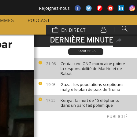
Rejoignez-nous
AMMES
PODCAST
EN DIRECT
DERNIÈRE MINUTE
par
7 août 2026
Ceuta : une ONG marocaine pointe
21:06
la responsabilité de Madrid et de
Rabat
Gaza : les populations sceptiques
19:03
malgré le plan de paix de Trump
Kenya : la mort de 15 éléphants
17:55
dans un parc fait polémique
PUBLICITÉ