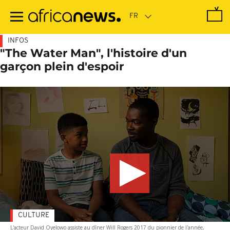
Passer
au
contenu
principal
INFOS
"The Water Man", l'histoire d'un
garçon plein d'espoir
CULTURE
L'acteur David Oyelowo assiste au dîner Will Rogers 2017 du pionnier de l'année,