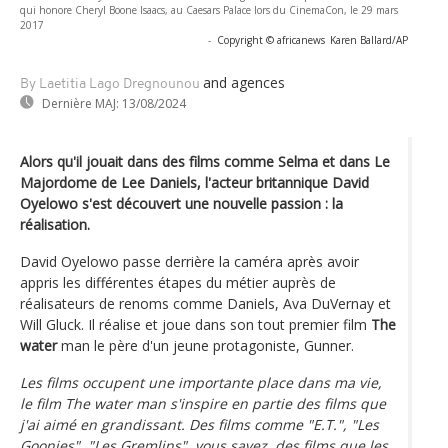
qui honore Cheryl Boone Isaacs, au Caesars Palace lors du CinemaCon, le 29 mars
2017
-
Copyright © africanews
Karen Ballard/AP
and agences
By Laetitia Lago Dregnounou
Dernière MAJ:
13/08/2024
Alors qu'il jouait dans des films comme Selma et dans Le
Majordome de Lee Daniels, l'acteur britannique David
Oyelowo s'est découvert une nouvelle passion : la
réalisation.
David Oyelowo passe derrière la caméra après avoir
appris les différentes étapes du métier auprès de
réalisateurs de renoms comme Daniels, Ava DuVernay et
Will Gluck. Il réalise et joue dans son tout premier film
The
water
man le père d'un jeune protagoniste, Gunner.
Les films occupent une importante place dans ma vie,
le film The water man s'inspire en partie des films que
j'ai aimé en grandissant. Des films comme "E.T.", "Les
Goonies", "Les Gremlins", vous savez, des films que les