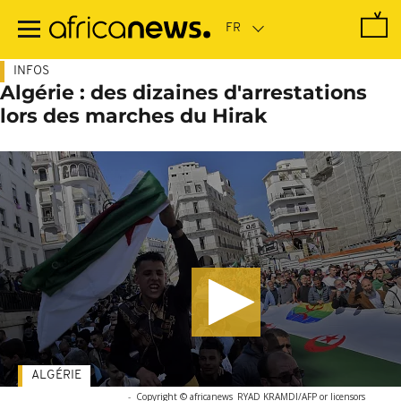
Passer
au
contenu
principal
INFOS
Algérie : des dizaines d'arrestations
lors des marches du Hirak
ALGÉRIE
-
Copyright © africanews
RYAD KRAMDI/AFP or licensors