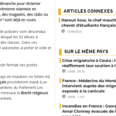
 dimanche pour réclamer
xtrémisme islamiste en
ARTICLES CONNEXES
, des magasins, des clubs ou
on"
sont déjà en cours.
Haroun Sow, le chef mauri
chevet d'étudiants français
de policiers sont descendus
13/08/2024
r bloqué les 92 élèves à
os des classes. Dans ces
autorisées à porter le voile et
SUR LE MÊME PAYS
Crise migratoire à Ceuta : l
ole fermait ses portes.
réaffirment leur soutien à
05/08 - 09:35
 pays en mutation où l’islam est
France : Médecins du Mon
çais
procéderont mardi à un
intervient auprès des migr
 chambres du Parlement.Les
exposés à la canicule
 n’entrave la
liberté religieuse
04/08 - 17:02
entiels.
Incendies en France : Geor
Amal Clonney évacués de 