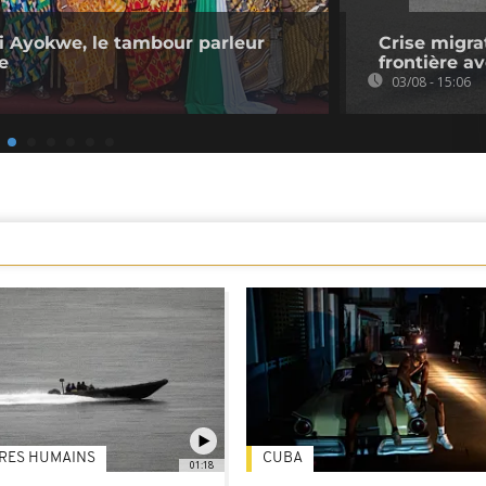
dji Ayokwe, le tambour parleur
Crise migra
e
frontière a
03/08 - 15:06
TRES HUMAINS
CUBA
01:18