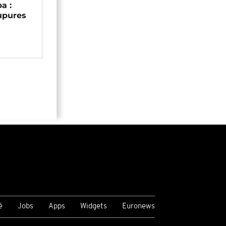
a :
upures
é
Jobs
Apps
Widgets
Euronews