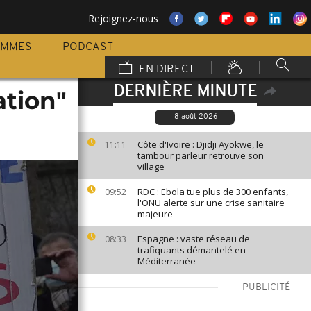
Rejoignez-nous
AMMES
PODCAST
EN DIRECT
DERNIÈRE MINUTE
ation"
8 août 2026
Côte d'Ivoire : Djidji Ayokwe, le
11:11
tambour parleur retrouve son
village
RDC : Ebola tue plus de 300 enfants,
09:52
l'ONU alerte sur une crise sanitaire
majeure
Espagne : vaste réseau de
08:33
trafiquants démantelé en
Méditerranée
PUBLICITÉ