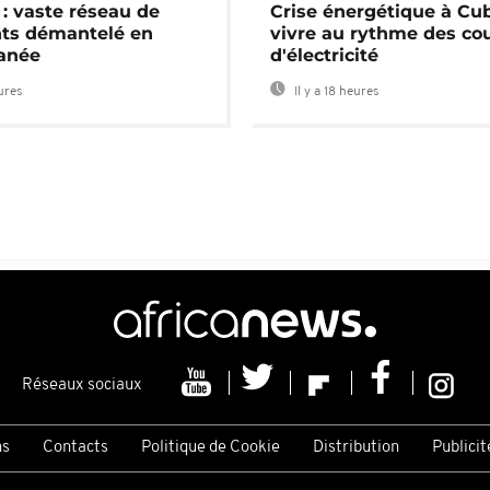
: vaste réseau de
Crise énergétique à Cub
nts démantelé en
vivre au rythme des co
anée
d'électricité
eures
Il y a 18 heures
Réseaux sociaux
ns
Contacts
Politique de Cookie
Distribution
Publicit