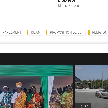
propriété
31/07 - 10:08
PARLEMENT
ISLAM
PROPOSITION DE LOI
RELIGION
01:30