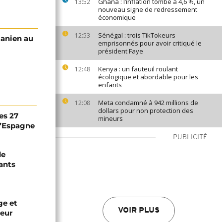
Ghana : l’inflation tombe à 4,6 %, un
13:52
nouveau signe de redressement
économique
Sénégal : trois TikTokeurs
12:53
tanien au
emprisonnés pour avoir critiqué le
président Faye
Kenya : un fauteuil roulant
12:48
écologique et abordable pour les
enfants
Meta condamné à 942 millions de
12:08
dollars pour non protection des
es 27
mineurs
 l’Espagne
PUBLICITÉ
de
ants
ge et
VOIR PLUS
leur