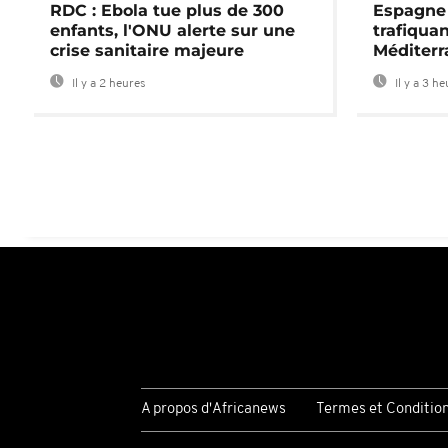
RDC : Ebola tue plus de 300
Espagne 
enfants, l'ONU alerte sur une
trafiqua
crise sanitaire majeure
Méditerr
Il y a 2 heures
Il y a 3 h
A propos d'Africanews
Termes et Conditio