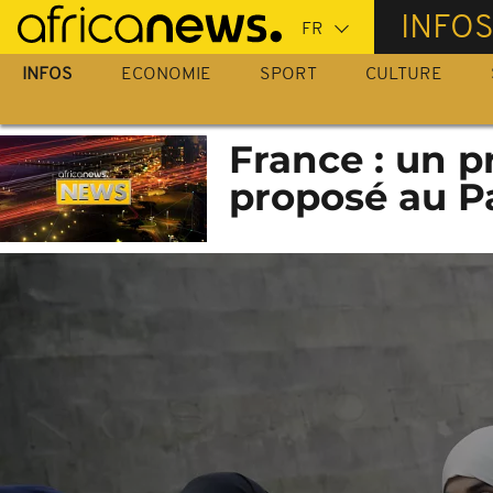
Passer
INFO
au
contenu
INFOS
ECONOMIE
SPORT
CULTURE
principal
France : un pr
proposé au P