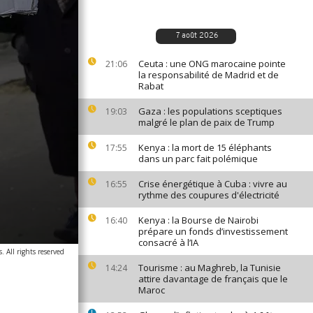
7 août 2026
Ceuta : une ONG marocaine pointe
21:06
la responsabilité de Madrid et de
Rabat
Gaza : les populations sceptiques
19:03
malgré le plan de paix de Trump
Kenya : la mort de 15 éléphants
17:55
dans un parc fait polémique
Crise énergétique à Cuba : vivre au
16:55
rythme des coupures d'électricité
Kenya : la Bourse de Nairobi
16:40
prépare un fonds d’investissement
consacré à l’IA
 All rights reserved
Tourisme : au Maghreb, la Tunisie
14:24
attire davantage de français que le
Maroc