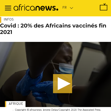
Passer
au
contenu
principal
INFOS
Covid : 20% des Africains vaccinés fin
2021
AFRIQUE
-
Copyright © africanews
Jerome Delay/Copyright 2020 The Associated Press.