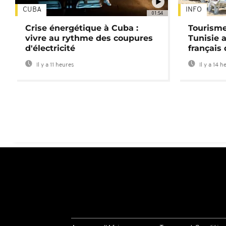
CUBA
INFO
01:54
Crise énergétique à Cuba :
Tourisme
vivre au rythme des coupures
Tunisie 
d'électricité
français
Il y a 11 heures
Il y a 14 h