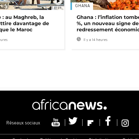
GHANA
01:01
 : au Maghreb, la
Ghana : l’inflation tomb
attire davantage de
%, un nouveau signe de
 que le Maroc
redressement économi
eures
Il y a 14 heures
Réseaux sociaux