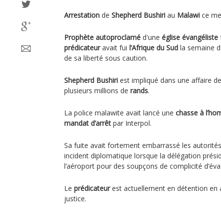
Arrestation
de
Shepherd Bushiri
au
Malawi
ce mer
Prophète autoproclamé
d'une
église évangéliste
prédicateur
avait fui
l’Afrique du Sud
la semaine de
de sa liberté sous caution.
Shepherd Bushiri
est impliqué dans une affaire d
plusieurs millions de
rands
.
La police malawite avait lancé une
chasse à l’h
mandat d’arrêt
par Interpol.
Sa fuite avait fortement embarrassé les autorités
incident diplomatique lorsque la délégation prés
l’aéroport pour des soupçons de complicité d’éva
Le
prédicateur
est actuellement en détention en a
justice.