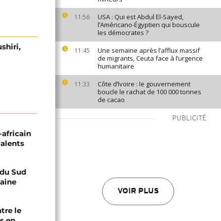
USA : Qui est Abdul El-Sayed,
11:56
l’Américano-Égyptien qui bouscule
les démocrates ?
shiri,
Une semaine après l’afflux massif
11:45
de migrants, Ceuta face à l’urgence
humanitaire
Côte d’Ivoire : le gouvernement
11:33
boucle le rachat de 100 000 tonnes
de cacao
PUBLICITÉ
-africain
talents
e du Sud
caine
VOIR PLUS
tre le
s en