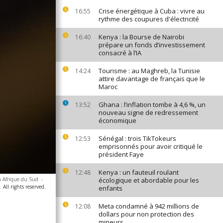
Crise énergétique à Cuba : vivre au
16:55
rythme des coupures d'électricité
Kenya : la Bourse de Nairobi
16:40
prépare un fonds d’investissement
consacré à l’IA
Tourisme : au Maghreb, la Tunisie
14:24
attire davantage de français que le
Maroc
Ghana : l’inflation tombe à 4,6 %, un
13:52
nouveau signe de redressement
économique
Sénégal : trois TikTokeurs
12:53
emprisonnés pour avoir critiqué le
président Faye
Kenya : un fauteuil roulant
12:48
en Afrique du Sud
-
écologique et abordable pour les
All rights reserved.
enfants
Meta condamné à 942 millions de
12:08
dollars pour non protection des
mineurs