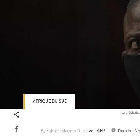
AFRIQUE DU SUD
Volume
Le prédicate
90%
avec AFP
Dernière MA
By Fabrice Marimootoo