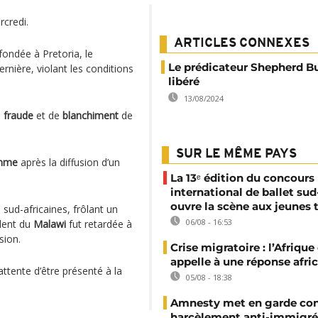
credi.
ARTICLES CONNEXES
fondée à Pretoria, le
Le prédicateur Shepherd Bu
rnière, violant les conditions
libéré
13/08/2024
e
fraude
et de
blanchiment
de
SUR LE MÊME PAYS
omme
après la diffusion d’un
La 13ᵉ édition du concours
international de ballet sud
ouvre la scène aux jeunes 
 sud-africaines, frôlant un
06/08 - 16:53
ident du
Malawi
fut retardée à
sion.
Crise migratoire : l’Afriqu
appelle à une réponse afri
ttente d’être présenté à la
05/08 - 18:38
Amnesty met en garde con
harcèlement anti-immigré