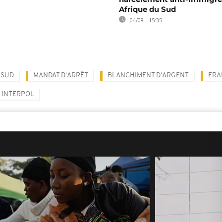
Afrique du Sud
04/08 - 15:35
 SUD
MANDAT D'ARRÊT
BLANCHIMENT D'ARGENT
FRA
INTERPOL