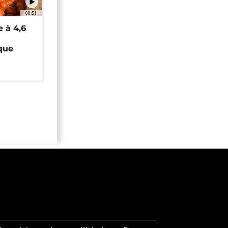
00:51
e à 4,6
que