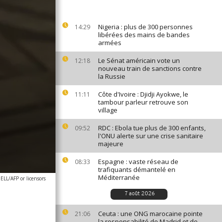
Nigeria : plus de 300 personnes
14:29
libérées des mains de bandes
armées
Le Sénat américain vote un
12:18
nouveau train de sanctions contre
la Russie
Côte d'Ivoire : Djidji Ayokwe, le
11:11
tambour parleur retrouve son
village
RDC : Ebola tue plus de 300 enfants,
09:52
l'ONU alerte sur une crise sanitaire
majeure
Espagne : vaste réseau de
08:33
trafiquants démantelé en
Méditerranée
LL/AFP or licensors
7 août 2026
Ceuta : une ONG marocaine pointe
21:06
la responsabilité de Madrid et de