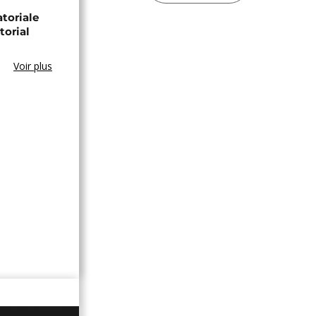
toriale
torial
Voir plus