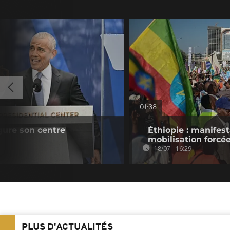
01:38
ure son centre
Éthiopie : manifes
mobilisation forcé
18/07 - 16:29
PLUS D'ACTUALITÉS