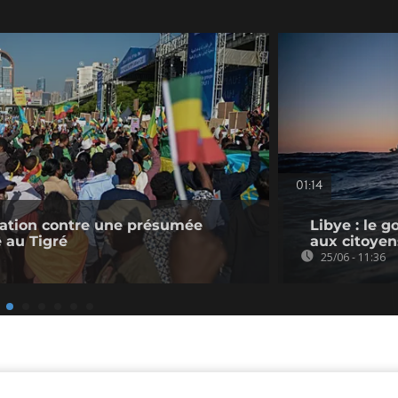
01:14
tation contre une présumée
Libye : le g
e au Tigré
aux citoyen
25/06 - 11:36