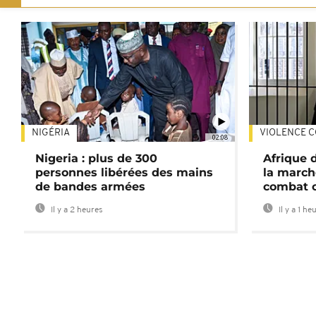
NIGÉRIA
VIOLENCE C
02:08
Nigeria : plus de 300
Afrique 
personnes libérées des mains
la march
de bandes armées
combat 
Il y a 2 heures
Il y a 1 he