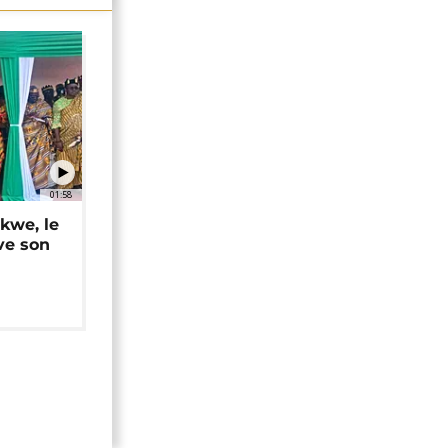
01:58
okwe, le
ve son