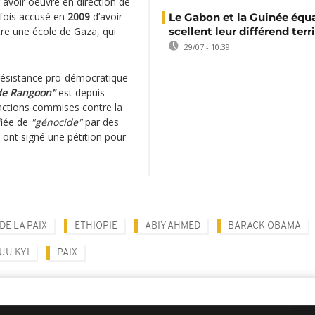
avoir oeuvre en direction de
tefois accusé en
2009
d’avoir
Le Gabon et la Guinée équa
re une école de Gaza, qui
scellent leur différend terri
29/07 - 10:39
résistance pro-démocratique
de Rangoon"
est depuis
xactions commises contre la
ifiée de
"génocide"
par des
ont signé une pétition pour
DE LA PAIX
ETHIOPIE
ABIY AHMED
BARACK OBAMA
UU KYI
PAIX