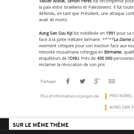
Yasser Arafat
,
Simon Peres
fut récompensé pour 
la paix entre Israéliens et Palestiniens. Il fut tou
défendu, en tant que Président, une attaque cont
avait 40 morts.
Aung San Suu Kyi
fut nobélisée en
1991
pour sa 
face à la junte militaire birmane.
**"**
La Dame 
vivement critiquée pour son inaction face aux e
minorité musulmane rohingya en
Birmanie
, qual
enquêteurs de l’
ONU
. Près de
430 000
personnes 
réclamer la révocation de son prix.
Partager
PRIX NOBEL 
Plus d'informations à propos de
AUNG SAN S
SUR LE MÊME THÈME