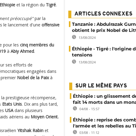
’Ethiopie
et la région du
Tigré
.
ARTICLES CONNEXES
ment préoccupé"
par la
Tanzanie : Abdulrazak Gur
ès le lancement d'une
offensive
obtient le prix Nobel de Lit
13/08/2024
re pour les
cinq membres du
Éthiopie - Tigré : l'origine 
019
à
Abiy Ahmed
.
tensions
13/08/2024
r ses efforts de
démocratiques engagées dans
e premier
Nobel de la Paix
à
SUR LE MÊME PAYS
Éthiopie : un glissement de
e la prestigieuse récompense,
fait 14 morts dans un mon
es
Etats Unis
. Dix ans plus tard,
04/08 - 15:57
des
USA
dans plusieurs
raids aériens au
Moyen Orient.
Éthiopie : reprise des com
l'armée et les rebelles au T
israélien
Yitshak Rabin
et
03/08 - 11:12