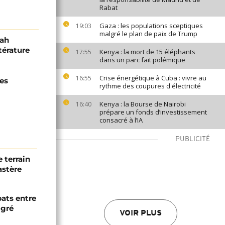
Rabat
Gaza : les populations sceptiques
19:03
malgré le plan de paix de Trump
nah
térature
Kenya : la mort de 15 éléphants
17:55
dans un parc fait polémique
Crise énergétique à Cuba : vivre au
16:55
des
rythme des coupures d'électricité
Kenya : la Bourse de Nairobi
16:40
prépare un fonds d’investissement
consacré à l’IA
PUBLICITÉ
 terrain
astère
bats entre
igré
VOIR PLUS