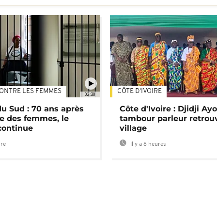
ONTRE LES FEMMES
CÔTE D'IVOIRE
02:30
du Sud : 70 ans après
Côte d'Ivoire : Djidji Ay
e des femmes, le
tambour parleur retrou
continue
village
ure
Il y a 6 heures