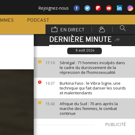
Rejoignez-nous
AMMES
PODCAST
EN DIRECT
DERNIÈRE MINUTE
8 août 2026
Sénégal : 71 hommes inculpés dans
17:10
le cadre du durcissement de la
répression de l’homosexualité
Burkina Faso : le Vibra-Signe, une
16:37
technique qui fait danser les sourds
et malentendants
Afrique du Sud : 70 ans après la
15:43
marche des femmes, le combat
continue
PUBLICITÉ