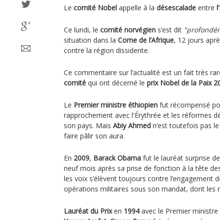
Le
comité Nobel
appelle à la
désescalade
entre
l
Ce lundi, le
comité norvégien
s’est dit
"profondé
situation dans la
Corne de l’Afrique
, 12 jours apr
contre la région dissidente.
Ce commentaire sur l’actualité est un fait très ra
comité
qui ont décerné le
prix Nobel de la Paix 2
Le
Premier ministre éthiopien
fut récompensé pou
rapprochement avec l'Érythrée et les réformes 
son pays. Mais
Abiy Ahmed
n’est toutefois pas l
faire pâlir son aura.
En
2009
,
Barack Obama
fut le lauréat surprise d
neuf mois après sa prise de fonction à la tête d
les voix s’élèvent toujours contre l’engagement 
opérations militaires sous son mandat, dont les 
Lauréat du Prix
en
1994
avec le Premier ministre 