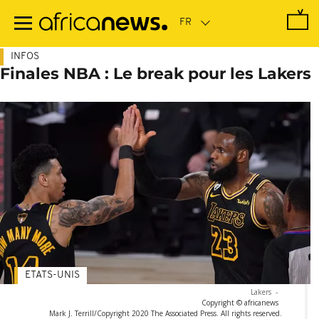
Passer
au
contenu
principal
INFOS
Finales NBA : Le break pour les Lakers
ETATS-UNIS
Lakers
-
Copyright © africanews
Mark J. Terrill/Copyright 2020 The Associated Press. All rights reserved.