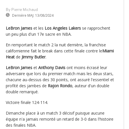
By Pierre Michaud
Dernière MAJ:
13/08/2024
LeBron James
et les
Los Angeles Lakers
se rapprochent
un peu plus d'un 17e sacre en NBA.
En remportant le match 2 la nuit dernière, la franchise
californienne fait le break dans cette finale contre le
Miami
Heat
de
Jimmy Butler
.
LeBron James
et
Anthony Davis
ont moins écrasé leur
adversaire que lors du premier match mais les deux stars,
chacune au-dessus des 30 points, ont assuré l'essentiel et
profité des jambes de
Rajon Rondo
, auteur d'un double
double remarqué.
Victoire finale 124-114.
Dimanche place à un match 3 décisif puisque aucune
équipe n'a jamais remonté un retard de 3-0 dans l'histoire
des finales NBA.