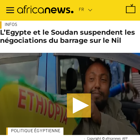
Passer
au
contenu
principal
INFOS
L’Egypte et le Soudan suspendent les
négociations du barrage sur le Nil
POLITIQUE ÉGYPTIENNE
-
Copyright © africanews
AFP