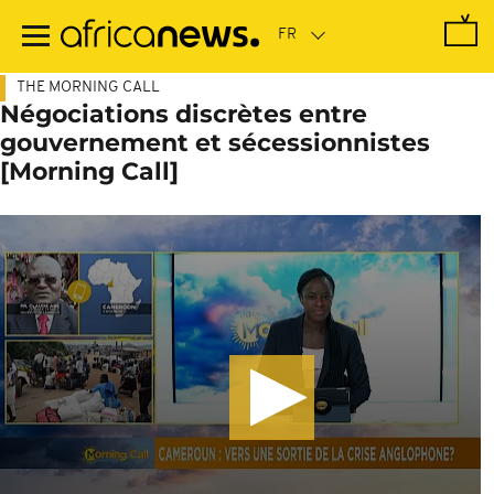
Passer
au
contenu
principal
THE MORNING CALL
Négociations discrètes entre
gouvernement et sécessionnistes
[Morning Call]