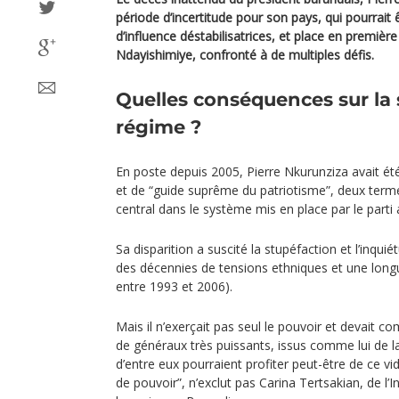
période d’incertitude pour son pays, qui pourrait 
d’influence déstabilisatrices, et place en premièr
Ndayishimiye, confronté à de multiples défis.
Quelles conséquences sur la s
régime ?
En poste depuis 2005, Pierre Nkurunziza avait été
et de “guide suprême du patriotisme”, deux term
central dans le système mis en place par le part
Sa disparition a suscité la stupéfaction et l’inqui
des décennies de tensions ethniques et une longu
entre 1993 et 2006).
Mais il n’exerçait pas seul le pouvoir et devait 
de généraux très puissants, issus comme lui de la
d’entre eux pourraient profiter peut-être de ce v
de pouvoir”, n’exclut pas Carina Tertsakian, de l’In