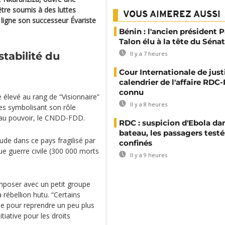
être soumis à des luttes
VOUS AIMEREZ AUSSI
e ligne son successeur Évariste
Bénin : l'ancien président P
Talon élu à la tête du Sénat
tabilité du
Il y a 7 heures
Cour Internationale de justi
calendrier de l'affaire RD
connu
 élevé au rang de “Visionnaire”
Il y a 8 heures
es symbolisant son rôle
i au pouvoir, le CNDD-FDD.
RDC : suspicion d'Ebola da
bateau, les passagers testé
étude dans ce pays fragilisé par
confinés
e guerre civile (300 000 morts
Il y a 9 heures
composer avec un petit groupe
 rébellion hutu. “Certains
ide pour reprendre un peu plus
itiative pour les droits