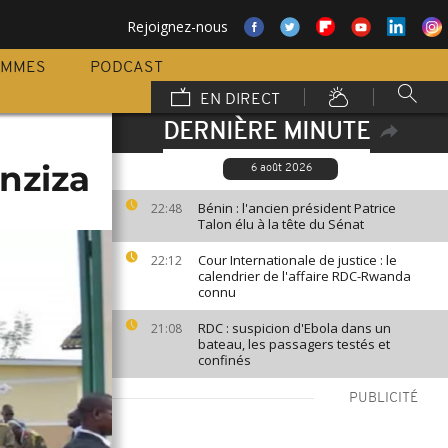
Rejoignez-nous
AMMES
PODCAST
EN DIRECT
DERNIÈRE MINUTE
nziza
6 août 2026
Bénin : l'ancien président Patrice
22:48
Talon élu à la tête du Sénat
Cour Internationale de justice : le
22:12
calendrier de l'affaire RDC-Rwanda
connu
RDC : suspicion d'Ebola dans un
21:08
bateau, les passagers testés et
confinés
PUBLICITÉ