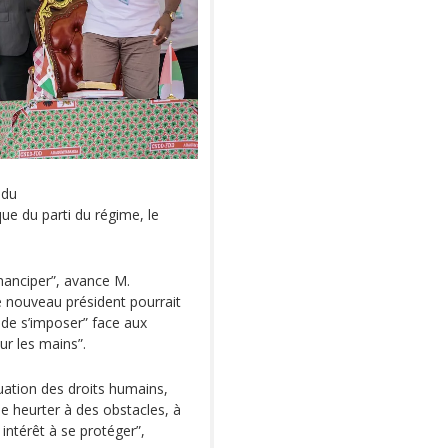
 du
ue du parti du régime, le
émanciper”, avance M.
 nouveau président pourrait
e de s’imposer” face aux
r les mains”.
tuation des droits humains,
 se heurter à des obstacles, à
intérêt à se protéger”,