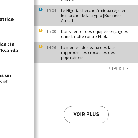
Le Nigeria cherche à mieux réguler
15:04
le marché de la crypto [Business
atrice
Africa]
Dans l'enfer des équipes engagées
15:00
dans la lutte contre Ebola
ce : le
La montée des eaux des lacs
14:26
C-Rwanda
rapproche les crocodiles des
populations
PUBLICITÉ
ns un
s et
VOIR PLUS