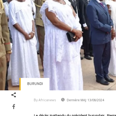
BURUNDI
Dernière MAJ:
13/08/2024
By Africanews
Le décès inattendu du président burundais, Pierr