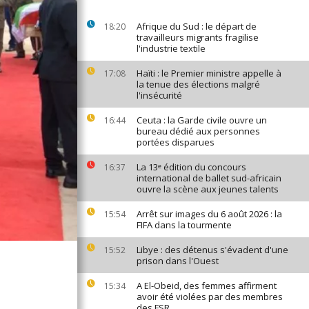
Afrique du Sud : le départ de
18:20
travailleurs migrants fragilise
l'industrie textile
Haïti : le Premier ministre appelle à
17:08
la tenue des élections malgré
l'insécurité
Ceuta : la Garde civile ouvre un
16:44
bureau dédié aux personnes
portées disparues
La 13ᵉ édition du concours
16:37
international de ballet sud-africain
ouvre la scène aux jeunes talents
Arrêt sur images du 6 août 2026 : la
15:54
FIFA dans la tourmente
Libye : des détenus s'évadent d'une
15:52
prison dans l'Ouest
A El-Obeid, des femmes affirment
15:34
avoir été violées par des membres
des FSR