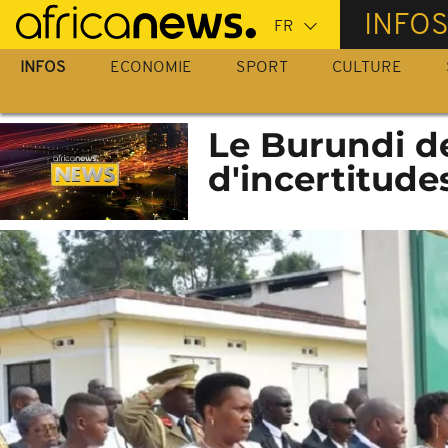
Passer
INFO
au
contenu
INFOS
ECONOMIE
SPORT
CULTURE
principal
Le Burundi d
d'incertitude