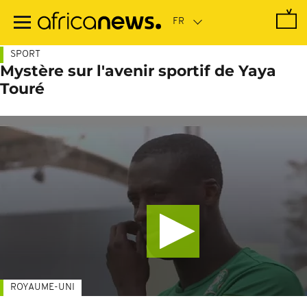
Passer
au
contenu
principal
SPORT
Mystère sur l'avenir sportif de Yaya
Touré
ROYAUME-UNI