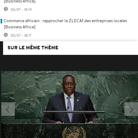
[Business Africa]
30/07 - 18:19
Commerce africain : rapprocher la ZLECAf des entreprises locales
[Business Africa]
30/07 - 18:17
SUR LE MÊME THÈME