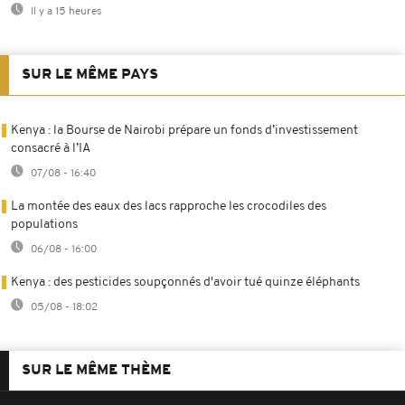
Il y a 15 heures
SUR LE MÊME PAYS
Kenya : la Bourse de Nairobi prépare un fonds d’investissement
consacré à l’IA
07/08 - 16:40
La montée des eaux des lacs rapproche les crocodiles des
populations
06/08 - 16:00
Kenya : des pesticides soupçonnés d'avoir tué quinze éléphants
05/08 - 18:02
SUR LE MÊME THÈME