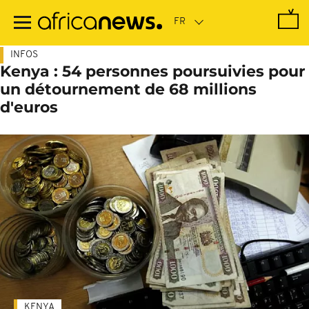
Passer
au
contenu
principal
INFOS
Kenya : 54 personnes poursuivies pour
un détournement de 68 millions
d'euros
KENYA