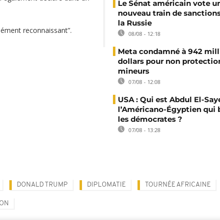
Le Sénat américain vote u
nouveau train de sanction
la Russie
dément reconnaissant”.
08/08 - 12:18
Meta condamné à 942 mill
dollars pour non protectio
mineurs
07/08 - 12:08
USA : Qui est Abdul El-Say
l’Américano-Égyptien qui 
les démocrates ?
07/08 - 13:28
DONALD TRUMP
DIPLOMATIE
TOURNÉE AFRICAINE
SON