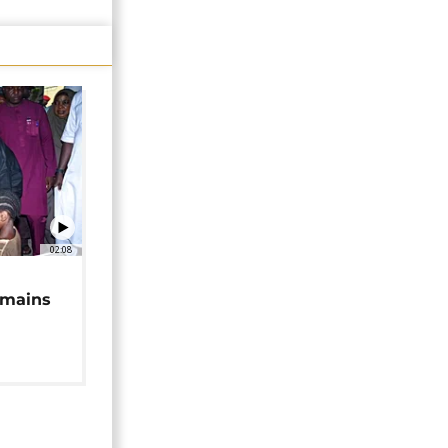
02:08
 mains