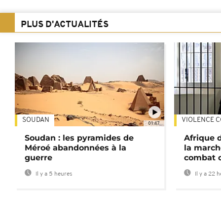
PLUS D'ACTUALITÉS
SOUDAN
VIOLENCE C
01:47
Soudan : les pyramides de
Afrique 
Méroé abandonnées à la
la march
guerre
combat 
Il y a 5 heures
Il y a 22 