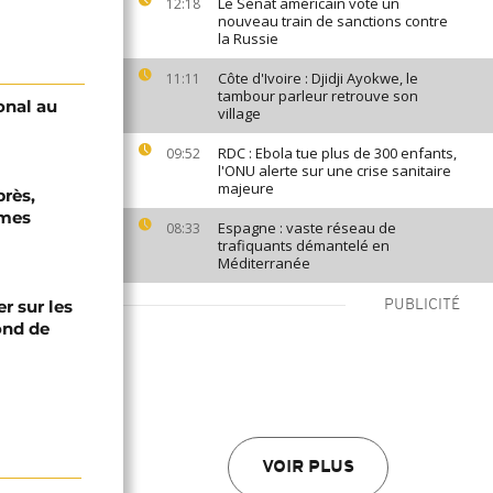
Le Sénat américain vote un
12:18
nouveau train de sanctions contre
la Russie
Côte d'Ivoire : Djidji Ayokwe, le
11:11
tambour parleur retrouve son
onal au
village
RDC : Ebola tue plus de 300 enfants,
09:52
l'ONU alerte sur une crise sanitaire
majeure
près,
rmes
Espagne : vaste réseau de
08:33
trafiquants démantelé en
Méditerranée
er sur les
PUBLICITÉ
fond de
VOIR PLUS