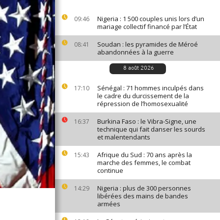
Nigeria : 1 500 couples unis lors d’un
09:46
mariage collectif financé par l’État
Soudan : les pyramides de Méroé
08:41
abandonnées à la guerre
8 août 2026
Sénégal : 71 hommes inculpés dans
17:10
le cadre du durcissement de la
répression de l’homosexualité
Burkina Faso : le Vibra-Signe, une
16:37
technique qui fait danser les sourds
et malentendants
Afrique du Sud : 70 ans après la
15:43
marche des femmes, le combat
continue
Nigeria : plus de 300 personnes
14:29
libérées des mains de bandes
armées