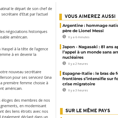
inal le départ de son chef de
secrétaire d’Etat par l’actuel
VOUS AIMEREZ AUSSI
Argentine : hommage nati
père de Lionel Messi
les négociations historiques
sable américain.
Il y a 6 minutes
Japon - Nagasaki : 81 ans a
Haspel à la tête de l’agence
l’appel à un monde sans a
 femme à en devenir la
nucléaires
Il y a 2 heures
notre nouveau secrétaire
Espagne-Italie : le bras de f
Tillerson pour ses services! Gina
frontières s’intensifie sur 
, la première femme choisie à
crise migratoire
ent américain.
Il y a 3 heures
les éloges des membres de nos
seignements, en modernisant
SUR LE MÊME PAYS
nt des liens étroits avec nos
il également déclaré dans un