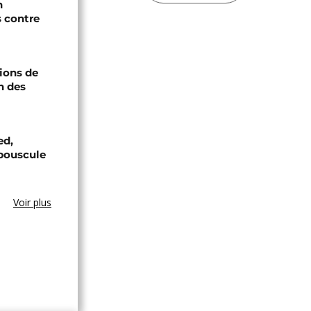
n
s contre
ions de
n des
ed,
bouscule
Voir plus