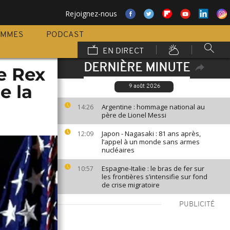
Rejoignez-nous
AMMES
PODCAST
EN DIRECT
DERNIÈRE MINUTE
e Rex
e la
9 août 2026
Argentine : hommage national au
14:26
père de Lionel Messi
Japon - Nagasaki : 81 ans après,
12:09
l’appel à un monde sans armes
nucléaires
Espagne-Italie : le bras de fer sur
10:57
les frontières s’intensifie sur fond
de crise migratoire
PUBLICITÉ