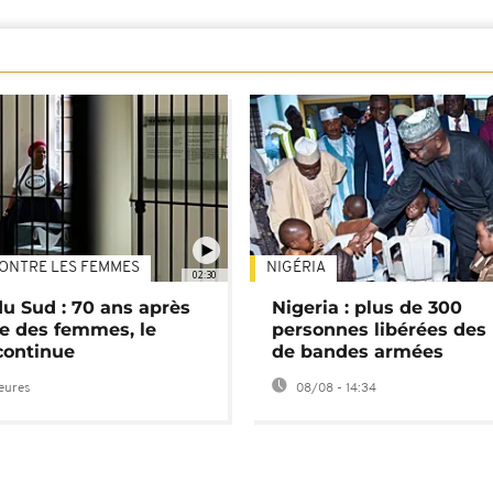
ONTRE LES FEMMES
NIGÉRIA
02:30
du Sud : 70 ans après
Nigeria : plus de 300
e des femmes, le
personnes libérées des
continue
de bandes armées
heures
08/08 - 14:34