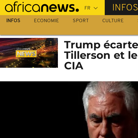
Passer
INFO
au
contenu
INFOS
ECONOMIE
SPORT
CULTURE
principal
Trump écarte
Tillerson et l
CIA