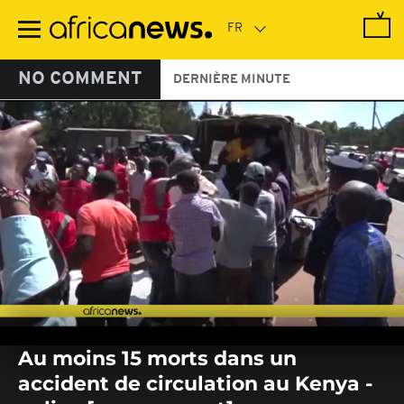
Passer
au
contenu
principal
NO COMMENT
DERNIÈRE MINUTE
0
seconds
Au moins 15 morts dans un
of
0
accident de circulation au Kenya -
seconds