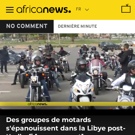
Passer
au
contenu
principal
NO COMMENT
DERNIÈRE MINUTE
0
seconds
Des groupes de motards
of
0
s'épanouissent dans la Libye post-
seconds