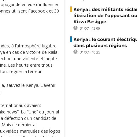
propagande en vue d’influencer
Kenya : des militants récl
sonnes utilisent Facebook et 30
libération de l’opposant o
Kizza Besigye
31/07 - 13:00
Kenya : le courant électriq
dans plusieurs régions
ondes, à l’atmosphère lugubre,
ya en cas de victoire de Raila
31/07 - 10:25
ection, une violente et inepte
ine. Les heurts entre tribus
ont régner la terreur.
la, sauvez le Kenya. L’avenir
.
internationaux avaient
ke news”. La “Une” du journal
r la défection d’un candidat de
. Mais ce dernier a
 deux vidéos marquées des logos