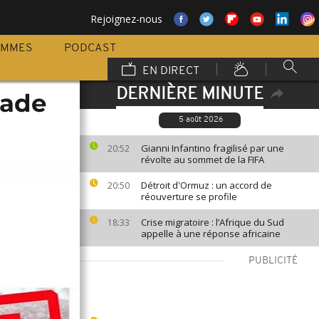
Rejoignez-nous
AMMES
PODCAST
EN DIRECT
DERNIÈRE MINUTE
sade
5 août 2026
Gianni Infantino fragilisé par une
20:52
révolte au sommet de la FIFA
Détroit d'Ormuz : un accord de
20:50
réouverture se profile
Crise migratoire : l’Afrique du Sud
18:33
appelle à une réponse africaine
PUBLICITÉ