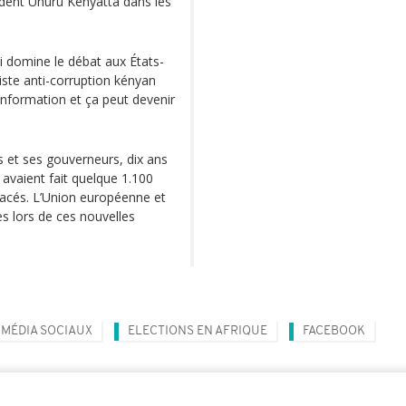
ident Uhuru Kenyatta dans les
i domine le débat aux États-
viste anti-corruption kényan
information et ça peut devenir
s et ses gouverneurs, dix ans
 avaient fait quelque 1.100
placés. L’Union européenne et
es lors de ces nouvelles
MÉDIA SOCIAUX
ELECTIONS EN AFRIQUE
FACEBOOK