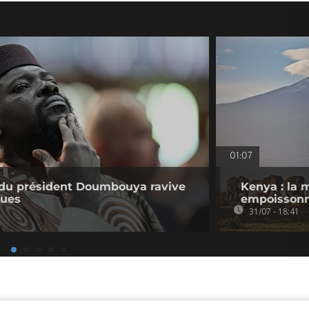
01:07
e du président Doumbouya ravive
Kenya : la 
ques
empoissonn
31/07 - 18:41