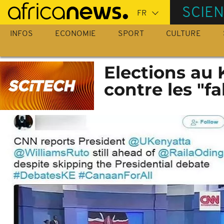
Passer
SCIE
au
contenu
INFOS
ECONOMIE
SPORT
CULTURE
principal
Elections au 
contre les "f