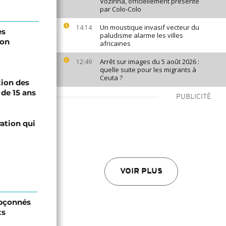
Vozinha, officiellement présenté
par Colo-Colo
Un moustique invasif vecteur du
14:14
es
paludisme alarme les villes
lon
africaines
Arrêt sur images du 5 août 2026 :
12:49
quelle suite pour les migrants à
Ceuta ?
tion des
de 15 ans
PUBLICITÉ
ation qui
VOIR PLUS
upçonnés
ts