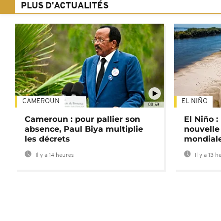
PLUS D'ACTUALITÉS
CAMEROUN
EL NIÑO
00:59
Cameroun : pour pallier son
El Niño 
absence, Paul Biya multiplie
nouvelle
les décrets
mondial
Il y a 14 heures
Il y a 13 h