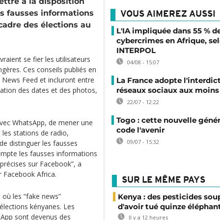
ttre à la disposition
es fausses informations
VOUS AIMEREZ AUSSI
cadre des élections au
L'IA impliquée dans 55 % d
cybercrimes en Afrique, se
INTERPOL
raient se fier les utilisateurs
04/08 - 15:07
ères. Ces conseils publiés en
a News Feed et incluront entre
La France adopte l'interdic
réseaux sociaux aux moins 
ication des dates et des photos,
22/07 - 12:22
Togo : cette nouvelle génér
 avec WhatsApp, de mener une
code l'avenir
 les stations de radio,
09/07 - 15:32
e distinguer les fausses
mpte les fausses informations
 précises sur Facebook”, a
ur Facebook Africa.
SUR LE MÊME PAYS
 où les “fake news”
Kenya : des pesticides so
d'avoir tué quinze éléphan
élections kényanes. Les
App sont devenus des
Il y a 12 heures