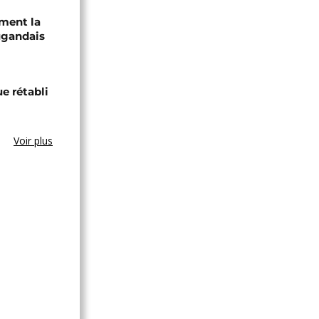
ament la
ugandais
ue rétabli
Voir plus