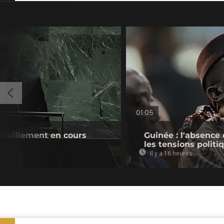
01:05
pouillement en cours
Guinée : l'absenc
les tensions politi
Il y a 16 heures