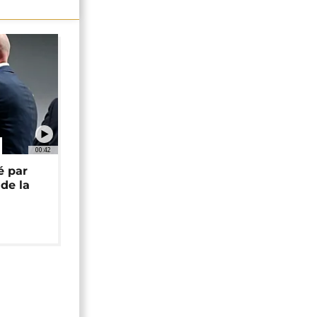
00:42
é par
de la