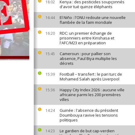
Kenya : des pesticides soupçonnés
18:02
d'avoir tué quinze éléphants
El Niño : l'ONU redoute une nouvelle
16:44
flambée de la faim mondiale
RDC: un premier échange de
16:20
prisonniers entre Kinshasa et
l'AFC/M23 en préparation
Cameroun : pour pallier son
15:45
absence, Paul Biya multiplie les
décrets
Football – transfert : le pari turc de
15:39
Mohamed Salah après Liverpool
Happy City Index 2026 : aucune ville
15:36
africaine parmi les 200 premières
villes
Guinée : l'absence du président
14:24
Doumbouya ravive les tensions
politiques
Le gardien de but cap-verdien
14:23