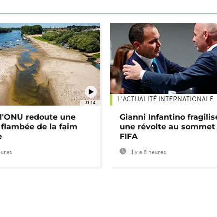
L'ACTUALITÉ INTERNATIONALE
01:14
: l'ONU redoute une
Gianni Infantino fragilis
 flambée de la faim
une révolte au sommet 
e
FIFA
eures
Il y a 8 heures