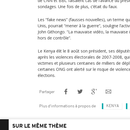
de CNN et BBC faisaient cas de l’avance du prés
sondages. Une fois de plus, c‘était du faux.
Les “fake news” (fausses nouvelles), un terme qu
Unis, pourrait “mener à la guerre”, souligne l’acti
John Githongo. “La mauvaise vidéo, la mauvaise 
hors de contrôle”.
Le Kenya élit le 8 août son président, ses député
après les violences électorales de 2007-2008, qui
victimes et plusieurs centaines de milliers de dé
certaines ONG ont alerté sur le risque de violenc
élections.
Partager
KENYA
Plus d'informations à propos de
SUR LE MÊME THÈME