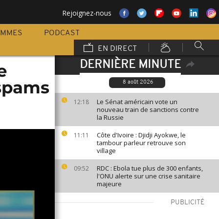
Rejoignez-nous
AMMES
PODCAST
EN DIRECT
DERNIÈRE MINUTE
e
 spams
8 août 2026
Le Sénat américain vote un
12:18
nouveau train de sanctions contre
la Russie
Côte d'Ivoire : Djidji Ayokwe, le
11:11
tambour parleur retrouve son
village
RDC : Ebola tue plus de 300 enfants,
09:52
l'ONU alerte sur une crise sanitaire
majeure
PUBLICITÉ