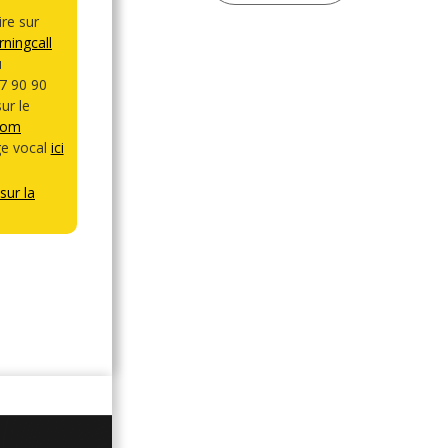
re sur
ningcall
u
7 90 90
ur le
com
e vocal
ici
sur la