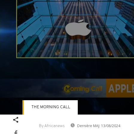
THE MORNING CALL
Volume
90%
Dernière MAJ:
13/08/2024
By Africanews