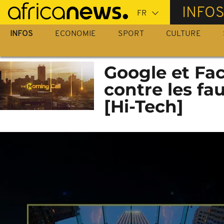
Passer
INFO
au
contenu
INFOS
ECONOMIE
SPORT
CULTURE
principal
Google et Fac
contre les fa
[Hi-Tech]