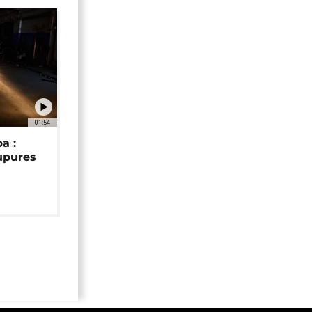
01:54
a :
upures