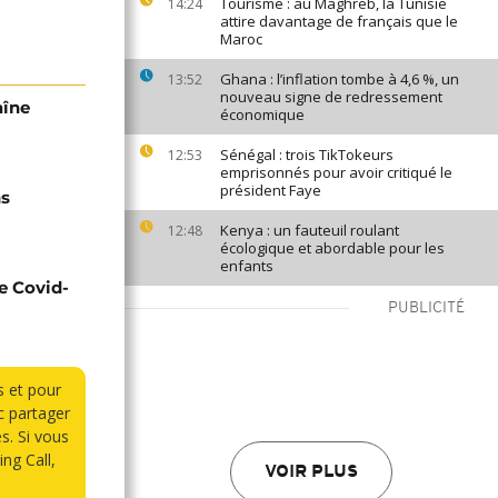
Tourisme : au Maghreb, la Tunisie
14:24
attire davantage de français que le
Maroc
Ghana : l’inflation tombe à 4,6 %, un
13:52
nouveau signe de redressement
aîne
économique
Sénégal : trois TikTokeurs
12:53
emprisonnés pour avoir critiqué le
président Faye
ns
Kenya : un fauteuil roulant
12:48
écologique et abordable pour les
enfants
e Covid-
PUBLICITÉ
s et pour
 partager
s. Si vous
ng Call,
VOIR PLUS