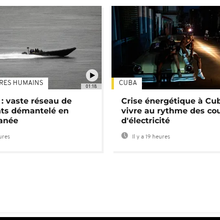
TRES HUMAINS
CUBA
01:18
: vaste réseau de
Crise énergétique à Cub
nts démantelé en
vivre au rythme des co
anée
d'électricité
eures
Il y a 19 heures