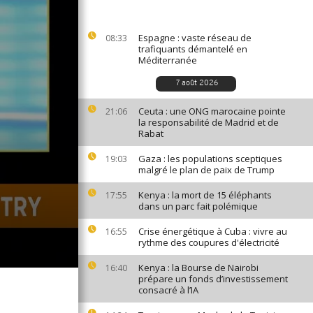
Espagne : vaste réseau de
08:33
trafiquants démantelé en
Méditerranée
7 août 2026
Ceuta : une ONG marocaine pointe
21:06
la responsabilité de Madrid et de
Rabat
Gaza : les populations sceptiques
19:03
malgré le plan de paix de Trump
Kenya : la mort de 15 éléphants
17:55
dans un parc fait polémique
Crise énergétique à Cuba : vivre au
16:55
rythme des coupures d'électricité
Kenya : la Bourse de Nairobi
16:40
prépare un fonds d’investissement
consacré à l’IA