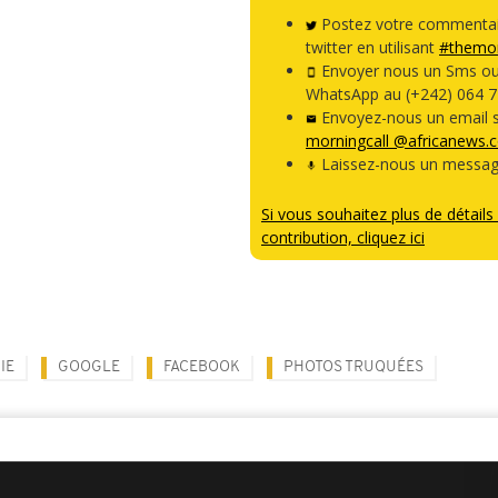
Postez votre commentai
twitter en utilisant
#themor
Envoyer nous un Sms o
WhatsApp au (+242) 064 7
Envoyez-nous un email s
morningcall @africanews.
Laissez-nous un messag
Si vous souhaitez plus de détails 
contribution, cliquez ici
IE
GOOGLE
FACEBOOK
PHOTOS TRUQUÉES