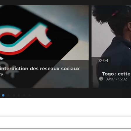
02:04
'interdiction des réseaux sociaux
ns
Togo : cett
09/07 - 15:32