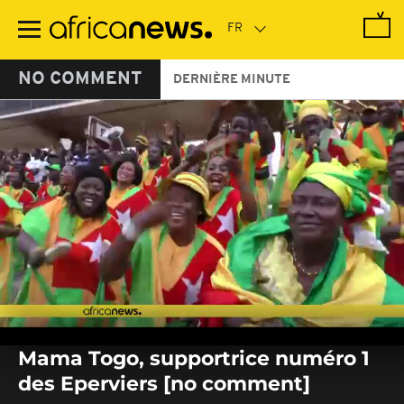
Passer
au
contenu
principal
NO COMMENT
DERNIÈRE MINUTE
0
seconds
Mama Togo, supportrice numéro 1
of
0
des Eperviers [no comment]
seconds