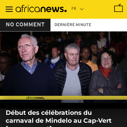
Passer
au
contenu
principal
NO COMMENT
DERNIÈRE MINUTE
0
seconds
Début des célébrations du
of
0
carnaval de Mindelo au Cap-Vert
seconds