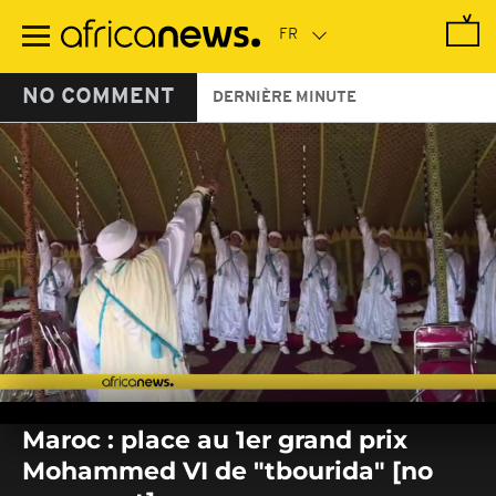
Passer
au
contenu
principal
NO COMMENT
DERNIÈRE MINUTE
0
seconds
Maroc : place au 1er grand prix
of
0
Mohammed VI de "tbourida" [no
seconds