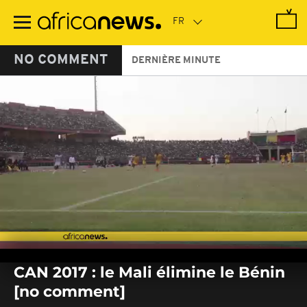
Passer
au
contenu
principal
NO COMMENT
DERNIÈRE MINUTE
0
seconds
CAN 2017 : le Mali élimine le Bénin
of
0
[no comment]
seconds