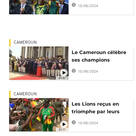
le Cameroun dans le
13/08/2024
trio africain
CAMEROUN
Le Cameroun célèbre
ses champions
d'Afrique
13/08/2024
01:57
CAMEROUN
Les Lions reçus en
triomphe par leurs
supporters [no
13/08/2024
comment]
01:11