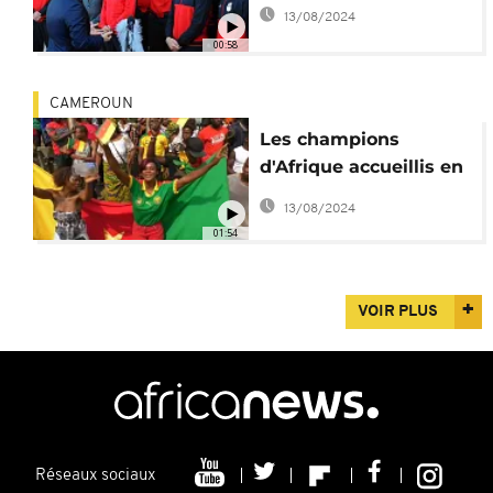
13/08/2024
00:58
CAMEROUN
Les champions
d'Afrique accueillis en
triomphe à Yaoundé
13/08/2024
[no comment]
01:54
VOIR PLUS
Réseaux sociaux