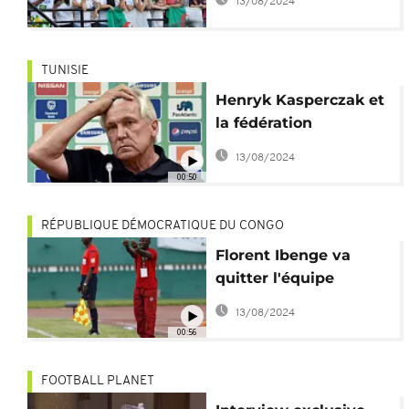
13/08/2024
Cameroun
TUNISIE
Henryk Kasperczak et
la fédération
tunisienne de football
13/08/2024
en instance de divorce
00:50
RÉPUBLIQUE DÉMOCRATIQUE DU CONGO
Florent Ibenge va
quitter l'équipe
nationale de la RDC
13/08/2024
00:56
FOOTBALL PLANET