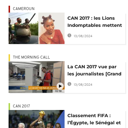
pour l'équipe
CAMEROUN
CAN 2017 : les Lions
Indomptables mettent
Chantal Biya ''dans la
13/08/2024
sauce''
THE MORNING CALL
La CAN 2017 vue par
les journalistes [Grand
Angle]
13/08/2024
02:59
CAN 2017
Classement FIFA :
l’Égypte, le Sénégal et