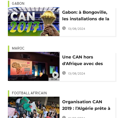
GABON
Gabon: à Bongoville,
les installations de la
CAN prennent la
13/08/2024
poussière
MAROC
Une CAN hors
d'Afrique avec des
équipes non-africaines
13/08/2024
? Les réformes
00:54
insolites de la CAF
FOOTBALL AFRICAIN
Organisation CAN
2019 : l’Algérie prête à
remplacer le