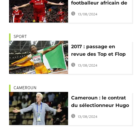
footballeur africain de
l'année
13/08/2024
SPORT
2017 : passage en
revue des Top et Flop
sportifs en Afrique
13/08/2024
CAMEROUN
Cameroun : le contrat
du sélectionneur Hugo
Broos ne sera pas
13/08/2024
renouvelé