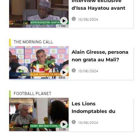
Interview exclusive
d'Issa Hayatou avant
les élections à la CAF
13/08/2024
[Football Planet]
13:00
THE MORNING CALL
Alain Giresse, persona
non grata au Mali?
[The Mornign Call]
13/08/2024
03:56
FOOTBALL PLANET
Les Lions
Indomptables du
Cameroun, champions
13/08/2024
d'Afrique parlent des
12:58
perspectives d'avenir