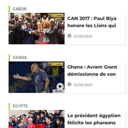
GABON
CAN 2017 : Paul Biya
honore les Lions qui
ont mis leurs
13/08/2024
adversaires "dans la
sauce"
GHANA
Ghana : Avram Grant
démissionne de son
poste de
13/08/2024
sélectionneur
00:45
EGYPTE
Le président égyptien
félicite les pharaons