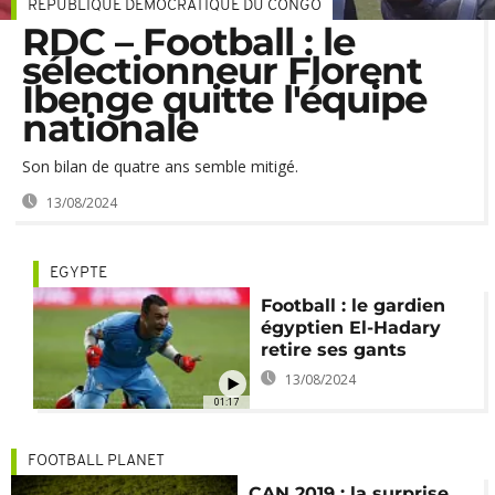
RÉPUBLIQUE DÉMOCRATIQUE DU CONGO
RDC – Football : le
sélectionneur Florent
Ibenge quitte l'équipe
nationale
Son bilan de quatre ans semble mitigé.
13/08/2024
EGYPTE
Football : le gardien
égyptien El-Hadary
retire ses gants
13/08/2024
01:17
FOOTBALL PLANET
CAN 2019 : la surprise