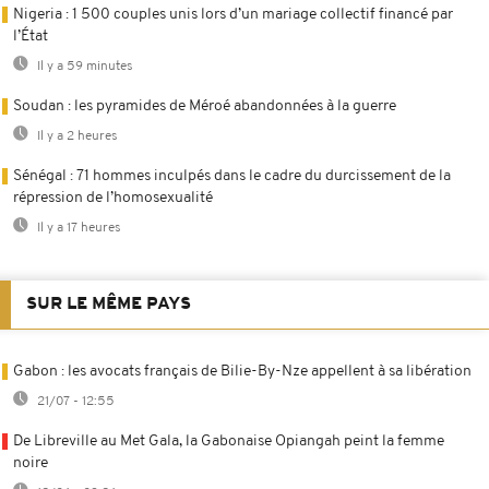
Nigeria : 1 500 couples unis lors d’un mariage collectif financé par
l’État
Il y a 59 minutes
Soudan : les pyramides de Méroé abandonnées à la guerre
Il y a 2 heures
Sénégal : 71 hommes inculpés dans le cadre du durcissement de la
répression de l’homosexualité
Il y a 17 heures
SUR LE MÊME PAYS
Gabon : les avocats français de Bilie-By-Nze appellent à sa libération
21/07 - 12:55
De Libreville au Met Gala, la Gabonaise Opiangah peint la femme
noire