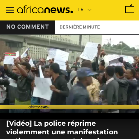
Passer
au
contenu
principal
NO COMMENT
DERNIÈRE MINUTE
0
seconds
[Vidéo] La police réprime
of
0
violemment une manifestation
seconds