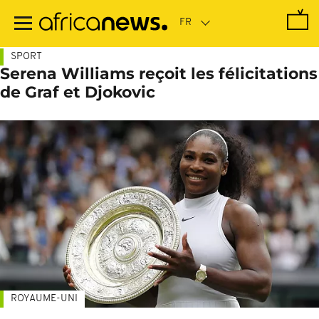
Passer
au
contenu
principal
SPORT
Serena Williams reçoit les félicitations
de Graf et Djokovic
ROYAUME-UNI