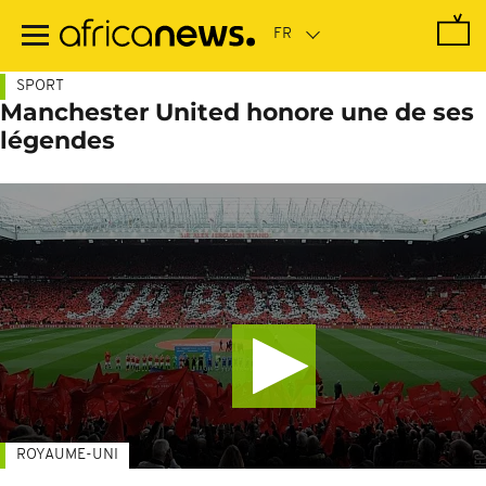
Passer
au
contenu
principal
SPORT
Manchester United honore une de ses
légendes
ROYAUME-UNI