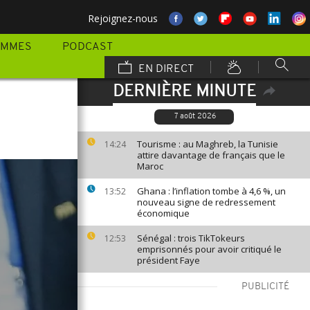
Rejoignez-nous
AMMES
PODCAST
EN DIRECT
DERNIÈRE MINUTE
7 août 2026
Tourisme : au Maghreb, la Tunisie
14:24
attire davantage de français que le
Maroc
Ghana : l’inflation tombe à 4,6 %, un
13:52
nouveau signe de redressement
économique
Sénégal : trois TikTokeurs
12:53
emprisonnés pour avoir critiqué le
président Faye
PUBLICITÉ