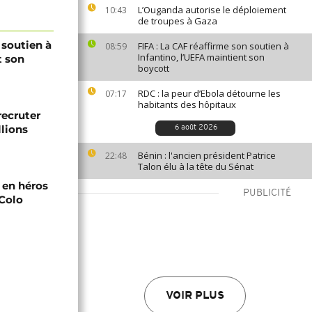
L’Ouganda autorise le déploiement
10:43
de troupes à Gaza
 soutien à
FIFA : La CAF réaffirme son soutien à
08:59
Infantino, l’UEFA maintient son
t son
boycott
RDC : la peur d’Ebola détourne les
07:17
habitants des hôpitaux
recruter
lions
6 août 2026
Bénin : l'ancien président Patrice
22:48
Talon élu à la tête du Sénat
i en héros
PUBLICITÉ
-Colo
VOIR PLUS