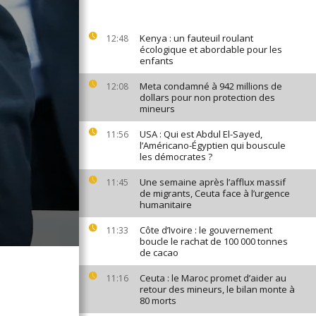
Kenya : un fauteuil roulant
12:48
écologique et abordable pour les
enfants
Meta condamné à 942 millions de
12:08
dollars pour non protection des
mineurs
USA : Qui est Abdul El-Sayed,
11:56
l’Américano-Égyptien qui bouscule
les démocrates ?
Une semaine après l’afflux massif
11:45
de migrants, Ceuta face à l’urgence
humanitaire
Côte d’Ivoire : le gouvernement
11:33
boucle le rachat de 100 000 tonnes
de cacao
Ceuta : le Maroc promet d’aider au
11:16
retour des mineurs, le bilan monte à
80 morts