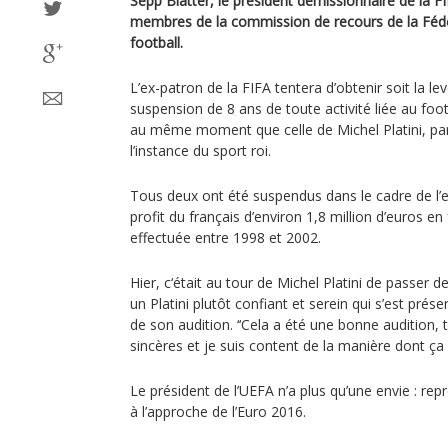
Sepp Blatter, le président démissionnaire de la F
membres de la commission de recours de la Fédé
football.
L’ex-patron de la FIFA tentera d’obtenir soit la le
suspension de 8 ans de toute activité liée au fo
au même moment que celle de Michel Platini, par
l’instance du sport roi.
Tous deux ont été suspendus dans le cadre de l’
profit du français d’environ 1,8 million d’euros e
effectuée entre 1998 et 2002.
Hier, c‘était au tour de Michel Platini de passer 
un Platini plutôt confiant et serein qui s’est prése
de son audition. ‘‘Cela a été une bonne audition,
sincères et je suis content de la manière dont ça s
Le président de l’UEFA n’a plus qu’une envie : repr
à l’approche de l’Euro 2016.