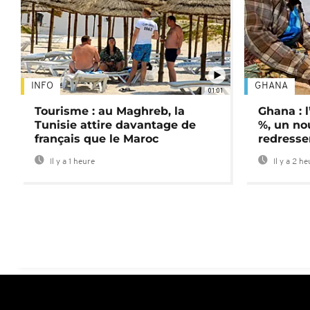
INFO
GHANA
01:01
Tourisme : au Maghreb, la
Ghana : l
Tunisie attire davantage de
%, un no
français que le Maroc
redress
Il y a 1 heure
Il y a 2 h