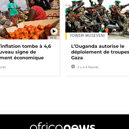
YOWERI MUSEVENI
00:51
’inflation tombe à 4,6
L’Ouganda autorise le
uveau signe de
déploiement de troupes
ement économique
Gaza
eures
Il y a 4 heures