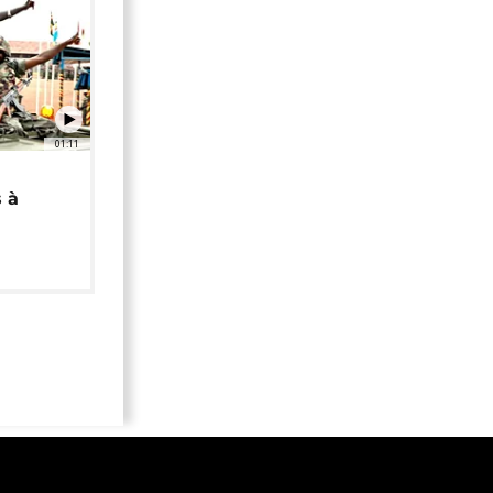
01:11
 à