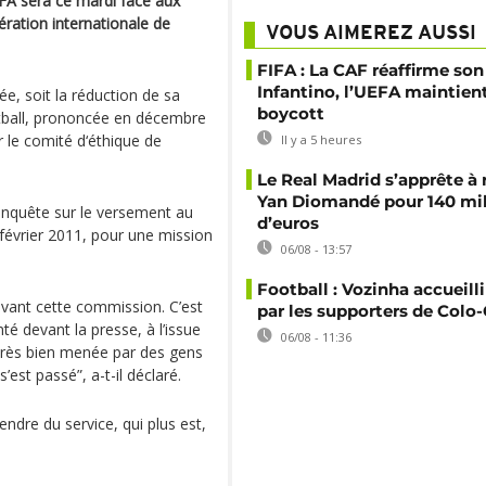
IFA sera ce mardi face aux
ration internationale de
VOUS AIMEREZ AUSSI
FIFA : La CAF réaffirme son
Infantino, l’UEFA maintien
vée, soit la réduction de sa
boycott
otball, prononcée en décembre
 le comité d‘éthique de
Il y a 5 heures
Le Real Madrid s’apprête à 
Yan Diomandé pour 140 mil
enquête sur le versement au
d’euros
n février 2011, pour une mission
06/08 - 13:57
Football : Vozinha accueill
devant cette commission. C’est
par les supporters de Colo
nté devant la presse, à l’issue
06/08 - 11:36
 très bien menée par des gens
’est passé”, a-t-il déclaré.
endre du service, qui plus est,