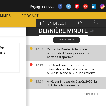
Rejoignez-nous
AMMES
PODCAST
EN DIRECT
DERNIÈRE MINUTE
6 août 2026
née
Ceuta : la Garde civile ouvre un
16:44
ans
bureau dédié aux personnes
portées disparues
La 13ᵉ édition du concours
16:37
international de ballet sud-africain
ouvre la scène aux jeunes talents
Arrêt sur images du 6 août 2026 : la
15:54
FIFA dans la tourmente
PUBLICITÉ