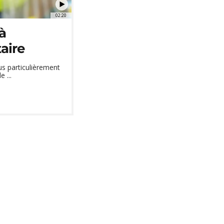
02:20
à
taire
us particulièrement
 ...