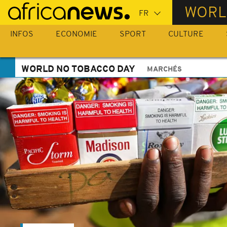
Passer
WORL
au
contenu
INFOS
ECONOMIE
SPORT
CULTURE
principal
WORLD NO TOBACCO DAY
MARCHÉS