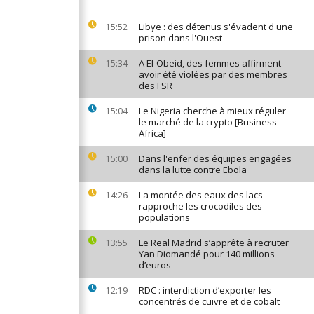
Libye : des détenus s'évadent d'une
15:52
prison dans l'Ouest
A El-Obeid, des femmes affirment
15:34
avoir été violées par des membres
des FSR
Le Nigeria cherche à mieux réguler
15:04
le marché de la crypto [Business
Africa]
Dans l'enfer des équipes engagées
15:00
dans la lutte contre Ebola
La montée des eaux des lacs
14:26
rapproche les crocodiles des
populations
Le Real Madrid s’apprête à recruter
13:55
Yan Diomandé pour 140 millions
d’euros
RDC : interdiction d’exporter les
12:19
concentrés de cuivre et de cobalt