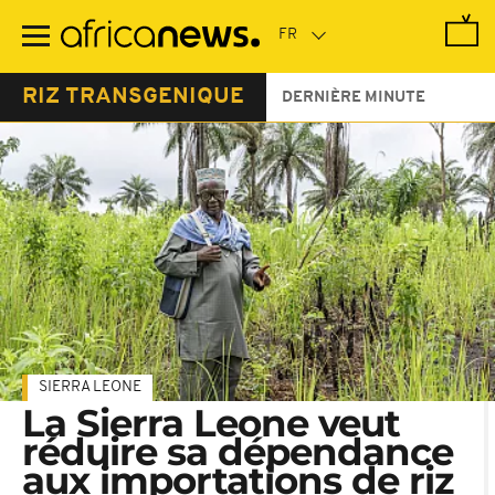
Passer
au
contenu
principal
RIZ TRANSGENIQUE
DERNIÈRE MINUTE
SIERRA LEONE
La Sierra Leone veut
réduire sa dépendance
aux importations de riz