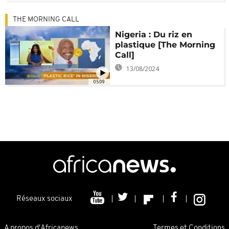
THE MORNING CALL
Nigeria : Du riz en
plastique [The Morning
Call]
13/08/2024
05:09
Réseaux sociaux
A propos d'Africanews
Termes et Conditions