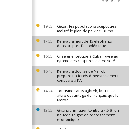
PUBLICITÉ
Gaza : les populations sceptiques
19:03
malgré le plan de paix de Trump
Kenya : la mort de 15 éléphants
17:55
dans un parc fait polémique
Crise énergétique à Cuba : vivre au
16:55
rythme des coupures d'électricité
Kenya : la Bourse de Nairobi
16:40
prépare un fonds d’investissement
consacré à l’IA
Tourisme : au Maghreb, la Tunisie
14:24
attire davantage de français que le
Maroc
Ghana : l’inflation tombe à 4,6 %, un
13:52
nouveau signe de redressement
économique