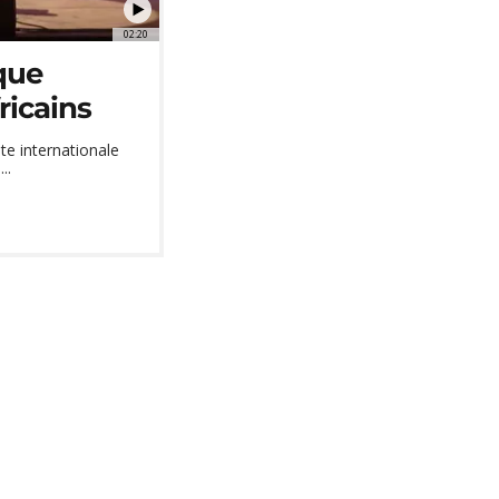
02:20
que
ricains
te internationale
..