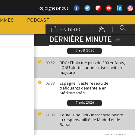
Rejoignez-nous
AMMES
PODCAST
EN DIRECT
DERNIÈRE MINUTE
8 août 2026
RDC : Ebola tue plus de 300 enfants,
09:52
l'ONU alerte sur une crise sanitaire
majeure
Espagne : vaste réseau de
08:33
trafiquants démantelé en
Méditerranée
7 août 2026
Ceuta : une ONG marocaine pointe
21:06
la responsabilité de Madrid et de
Rabat