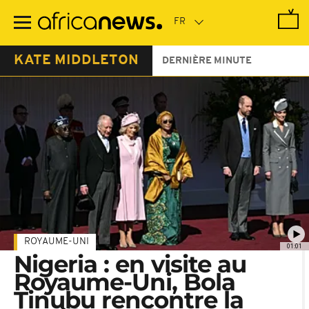
Passer
au
contenu
principal
KATE MIDDLETON
DERNIÈRE MINUTE
ROYAUME-UNI
01:01
Nigeria : en visite au
Royaume-Uni, Bola
Tinubu rencontre la