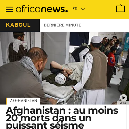
Passer
au
contenu
principal
KABOUL
DERNIÈRE MINUTE
AFGHANISTAN
00:56
Afghanistan : au moins
20 morts dans un
puissant séisme