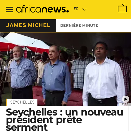
Passer
au
contenu
principal
JAMES MICHEL
DERNIÈRE MINUTE
SEYCHELLES
01:03
Seychelles : un nouveau
président prête
serment