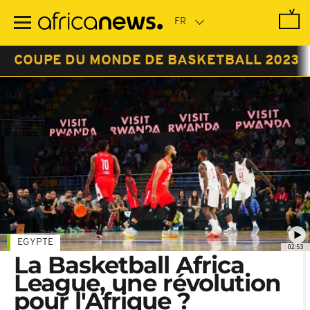
Passer
au
contenu
principal
COUPE DU MONDE DE BASKETBALL 2023
EGYPTE
02:53
La Basketball Africa
League, une révolution
pour l'Afrique ?