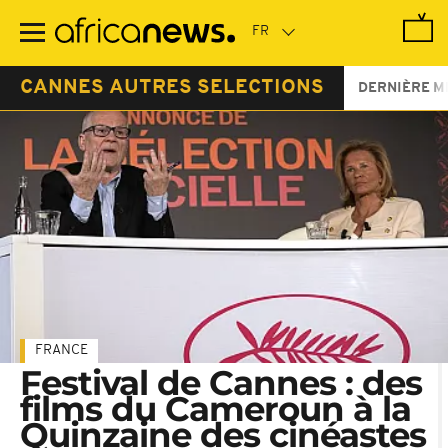
Passer
au
contenu
principal
CANNES AUTRES SELECTIONS
DERNIÈRE M
FRANCE
Festival de Cannes : des
films du Cameroun à la
Quinzaine des cinéastes