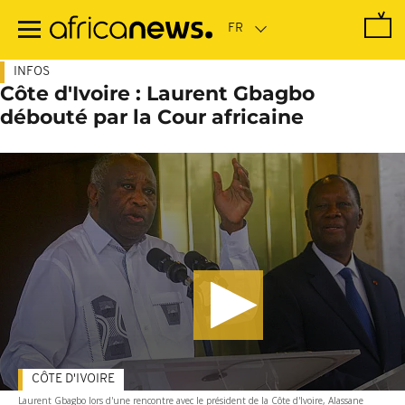
Passer
au
contenu
principal
INFOS
Côte d'Ivoire : Laurent Gbagbo
débouté par la Cour africaine
CÔTE D'IVOIRE
Laurent Gbagbo lors d'une rencontre avec le président de la Côte d'Ivoire, Alassane