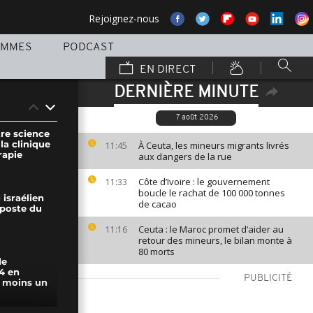
Rejoignez-nous
AMMES
PODCAST
EN DIRECT
DERNIÈRE MINUTE
7 août 2026
tre science
 la clinique
À Ceuta, les mineurs migrants livrés
11:45
rapie
aux dangers de la rue
Côte d’Ivoire : le gouvernement
11:33
boucle le rachat de 100 000 tonnes
israélien
de cacao
iposte du
Ceuta : le Maroc promet d’aider au
11:16
retour des mineurs, le bilan monte à
80 morts
de
4 en
PUBLICITÉ
u moins un