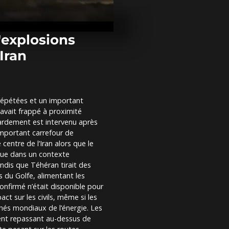
En images : 
décolle vers 
première mis
habitée depuis
d'explosions
'Iran
Israël : une f
de Jérusalem 
blessés
répétées et un important
À Paris, la m
 avait frappé à proximité
kings » déno
Trump et ses
bardement est intervenu après
mportant carrefour de
 centre de l’Iran alors que le
enue dans un contexte
andis que Téhéran tirait des
ys du Golfe, alimentant les
confirmé n’était disponible pour
act sur les civils, même si les
hés mondiaux de l’énergie. Les
rent repassant au-dessus de