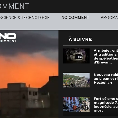
OMMENT
SCIENCE & TECHNOLOGIE
NO COMMENT
PROGR
À SUIVRE
Arménie : en
et traditions,
de spéléothé
d'Erevan...
Nouveau raid 
au Liban et r
Hezbollah
Fort séisme 
magnitude 7,
Indonésie, a
mort