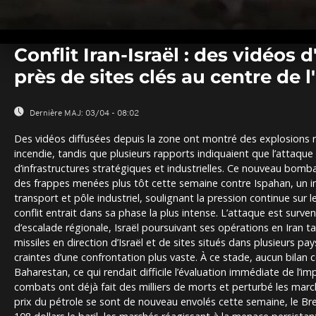
0
seconds
Conflit Iran-Israël : des vidéos 
of
0
près de sites clés au centre de l
seconds
Volume
0%
Dernière MAJ:
03/04 - 08:02
Des vidéos diffusées depuis la zone ont montré des explosions 
incendie, tandis que plusieurs rapports indiquaient que l’attaque
d’infrastructures stratégiques et industrielles. Ce nouveau bom
des frappes menées plus tôt cette semaine contre Ispahan, un i
transport et pôle industriel, soulignant la pression continue sur le
conflit entrait dans sa phase la plus intense. L’attaque est surv
d’escalade régionale, Israël poursuivant ses opérations en Iran t
missiles en direction d’Israël et de sites situés dans plusieurs pa
craintes d’une confrontation plus vaste. À ce stade, aucun bilan 
Baharestan, ce qui rendait difficile l’évaluation immédiate de l’imp
combats ont déjà fait des milliers de morts et perturbé les marc
prix du pétrole se sont de nouveau envolés cette semaine, le B