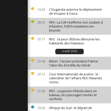
Artemis-2
la Lune,
L’Ouganda autorise le déploiement
10:43
sion
de troupes à Gaza
...
FIFA : La CAF réaffirme son soutien à
08:59
Infantino, l’UEFA maintient son
rappe près
boycott
fait sept
RDC : la peur d’Ebola détourne les
07:17
habitants des hôpitaux
anif « no
6 août 2026
nce Donald
 dérives
Bénin : l'ancien président Patrice
22:48
Talon élu à la tête du Sénat
Cour Internationale de justice : le
22:12
calendrier de l'affaire RDC-Rwanda
connu
RDC : suspicion d'Ebola dans un
21:08
bateau, les passagers testés et
confinés
Afrique du Sud : le départ de
18:20