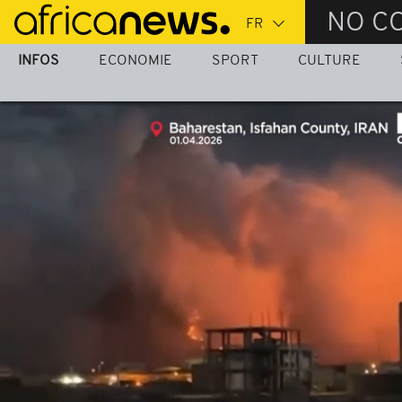
Passer
NO C
au
contenu
INFOS
ECONOMIE
SPORT
CULTURE
principal