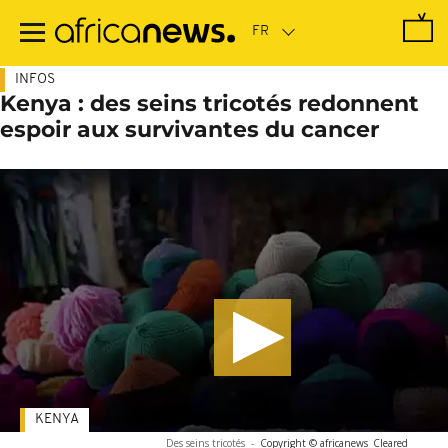
Passer
au
contenu
principal
INFOS
Kenya : des seins tricotés redonnent
espoir aux survivantes du cancer
KENYA
Des seins tricotés
-
Copyright © africanews
Cleared