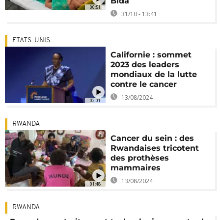
Bida
00:51
31/10 - 13:41
ETATS-UNIS
Californie : sommet
2023 des leaders
mondiaux de la lutte
contre le cancer
13/08/2024
02:01
RWANDA
Cancer du sein : des
Rwandaises tricotent
des prothèses
mammaires
13/08/2024
01:48
RWANDA