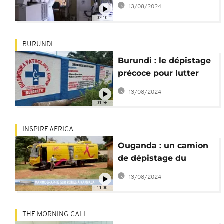
le cancer
13/08/2024
02:10
BURUNDI
Burundi : le dépistage
précoce pour lutter
contre le cancer
13/08/2024
01:36
INSPIRE AFRICA
Ouganda : un camion
de dépistage du
cancer du sein [Inspire
13/08/2024
Africa]
11:00
THE MORNING CALL