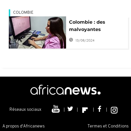
Orient
COLOMBIE
Colombie : des
malvoyantes
détectent des cancers
13/08/2024
du sein
Réseaux sociaux
A propos d'Africanews
Termes et Conditions