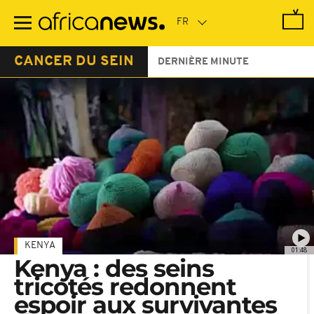
Passer
au
contenu
principal
CANCER DU SEIN
DERNIÈRE MINUTE
KENYA
01:48
Kenya : des seins
tricotés redonnent
espoir aux survivantes