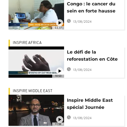
Congo : le cancer du
sein en forte hausse
[Grand Angle]
13/08/2024
03:33
INSPIRE AFRICA
Le défi de la
reforestation en Côte
d'Ivoire [Inspire Africa]
13/08/2024
10:53
INSPIRE MIDDLE EAST
Inspire Middle East
spécial Journée
internationale des
13/08/2024
femmes au Moyen
11:59