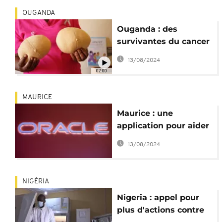
OUGANDA
Ouganda : des
survivantes du cancer
du sein fabriquent des
13/08/2024
prothèses
02:00
MAURICE
Maurice : une
application pour aider
au dépistage du
13/08/2024
cancer du sein
NIGÉRIA
Nigeria : appel pour
plus d'actions contre